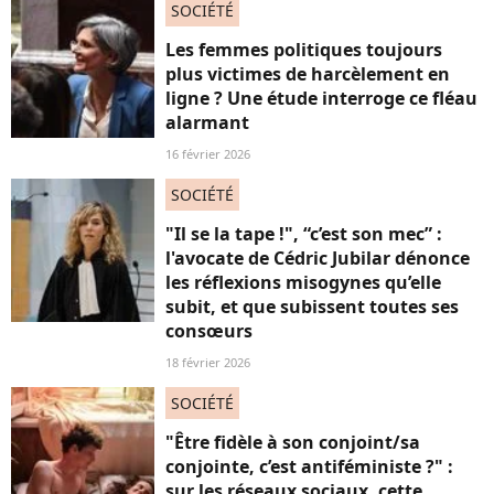
SOCIÉTÉ
Les femmes politiques toujours
plus victimes de harcèlement en
ligne ? Une étude interroge ce fléau
alarmant
16 février 2026
SOCIÉTÉ
"Il se la tape !", “c’est son mec” :
l'avocate de Cédric Jubilar dénonce
les réflexions misogynes qu’elle
subit, et que subissent toutes ses
consœurs
18 février 2026
SOCIÉTÉ
"Être fidèle à son conjoint/sa
conjointe, c’est antiféministe ?" :
sur les réseaux sociaux, cette