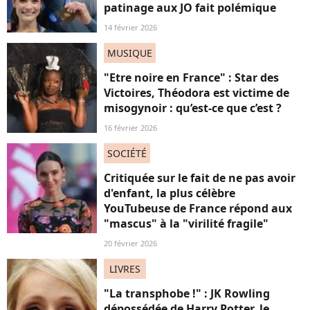
patinage aux JO fait polémique
14 février 2026
MUSIQUE
"Etre noire en France" : Star des
Victoires, Théodora est victime de
misogynoir : qu’est-ce que c’est ?
16 février 2026
SOCIÉTÉ
Critiquée sur le fait de ne pas avoir
d'enfant, la plus célèbre
YouTubeuse de France répond aux
"mascus" à la "virilité fragile"
20 février 2026
LIVRES
"La transphobe !" : JK Rowling
dépossédée de Harry Potter, le