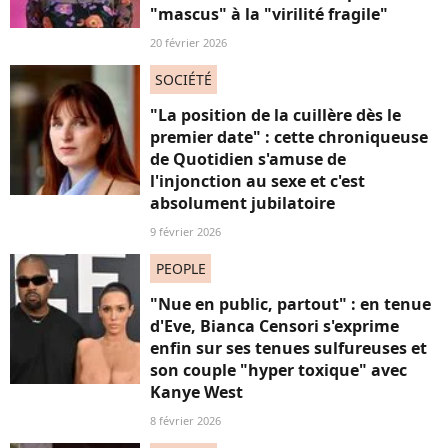
"mascus" à la "virilité fragile"
20 février 2026
SOCIÉTÉ
"La position de la cuillère dès le
premier date" : cette chroniqueuse
de Quotidien s'amuse de
l'injonction au sexe et c'est
absolument jubilatoire
9 février 2026
PEOPLE
"Nue en public, partout" : en tenue
d'Eve, Bianca Censori s'exprime
enfin sur ses tenues sulfureuses et
son couple "hyper toxique" avec
Kanye West
8 février 2026