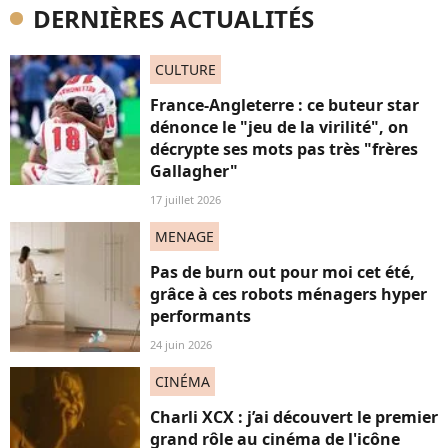
DERNIÈRES ACTUALITÉS
CULTURE
France-Angleterre : ce buteur star
dénonce le "jeu de la virilité", on
décrypte ses mots pas très "frères
Gallagher"
17 juillet 2026
MENAGE
Pas de burn out pour moi cet été,
grâce à ces robots ménagers hyper
performants
24 juin 2026
CINÉMA
Charli XCX : j’ai découvert le premier
grand rôle au cinéma de l'icône