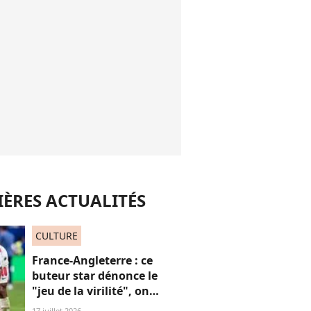
ÈRES ACTUALITÉS
CULTURE
France-Angleterre : ce
buteur star dénonce le
"jeu de la virilité", on
décrypte ses mots pas très
17 juillet 2026