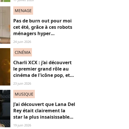
"frères Gallagher"
MENAGE
Pas de burn out pour moi
cet été, grâce à ces robots
ménagers hyper
performants
24 juin 2026
CINÉMA
Charli XCX : j’ai découvert
le premier grand rôle au
cinéma de l'icône pop, et
c'est un vrai OVNI
23 juin 2026
MUSIQUE
J'ai découvert que Lana Del
Rey était clairement la
star la plus insaisissable
de la pop, et voici
19 juin 2026