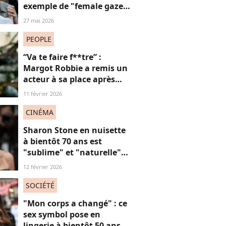
exemple de "female gaze"
à voir à tout prix
27 mai 2026
PEOPLE
“Va te faire f**tre” :
Margot Robbie a remis un
acteur à sa place après
qu’il lui a conseillé de
11 février 2026
perdre du poids
CINÉMA
Sharon Stone en nuisette
à bientôt 70 ans est
"sublime" et "naturelle"
sur ces images qui
12 février 2026
célèbrent la beauté des
"stars seniors"
SOCIÉTÉ
"Mon corps a changé" : ce
sex symbol pose en
lingerie à bientôt 50 ans et