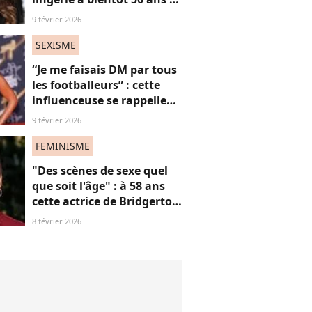
défend ses courbes "body
9 février 2026
positive"
SEXISME
“Je me faisais DM par tous
les footballeurs” : cette
influenceuse se rappelle
l’hypersexualisation
9 février 2026
qu’elle a subi à seulement
14 ans
FEMINISME
"Des scènes de sexe quel
que soit l'âge" : à 58 ans
cette actrice de Bridgerton
veut briser les tabous à
8 février 2026
l'écran