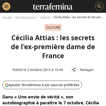
menu
search
Accueil
Dernières actus
Culture
Cécilia Attias : les secrets de l'ex-première dame de France
CULTURE
Cécilia Attias : les secrets
de l'ex-première dame de
France
Publié le 3 octobre 2013 à 10:49
Partager
share
Ajoutez Terrafemina à vos sources préférées
Dans « Une envie de vérité », son
autobiographie à paraître le 7 octobre, Cécilia