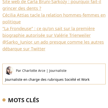
Site web de Carla Bruni-Sarkozy : pourquoi fait-il
grincer des dents ?
Cécilia Attias tacle la relation hommes-femmes en
politique
"La Frondeuse" : ce qu'on sait sur la première
biographie autorisée sur Valérie Trierweiler
@Sarko_Junior, un ado presque comme les autres
débarque sur Twitter
Par
Charlotte Arce
|
Journaliste
Journaliste en charge des rubriques Société et Work
MOTS CLÉS