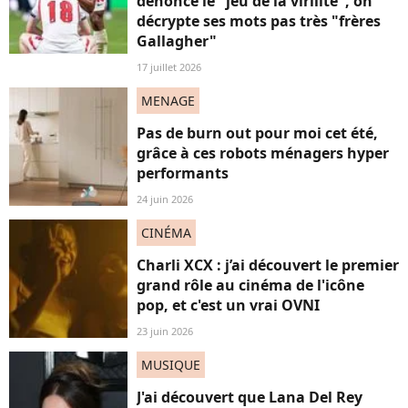
dénonce le "jeu de la virilité", on
décrypte ses mots pas très "frères
Gallagher"
17 juillet 2026
MENAGE
Pas de burn out pour moi cet été,
grâce à ces robots ménagers hyper
performants
24 juin 2026
CINÉMA
Charli XCX : j’ai découvert le premier
grand rôle au cinéma de l'icône
pop, et c'est un vrai OVNI
23 juin 2026
MUSIQUE
J'ai découvert que Lana Del Rey