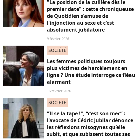
"La position de la cuillère dès le
premier date" : cette chroniqueuse
de Quotidien s'amuse de
l'injonction au sexe et c'est
absolument jubilatoire
9 février 2026
SOCIÉTÉ
Les femmes politiques toujours
plus victimes de harcèlement en
ligne ? Une étude interroge ce fléau
alarmant
16 février 2026
SOCIÉTÉ
"Il se la tape !", “c’est son mec” :
l'avocate de Cédric Jubilar dénonce
les réflexions misogynes qu’elle
subit, et que subissent toutes ses