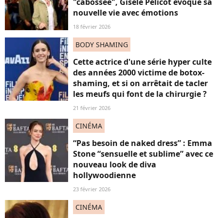
"cabossée", Gisèle Pélicot évoque sa
nouvelle vie avec émotions
18 février 2026
BODY SHAMING
Cette actrice d'une série hyper culte
des années 2000 victime de botox-
shaming, et si on arrêtait de tacler
les meufs qui font de la chirurgie ?
21 février 2026
CINÉMA
“Pas besoin de naked dress” : Emma
Stone “sensuelle et sublime” avec ce
nouveau look de diva
hollywoodienne
23 février 2026
CINÉMA