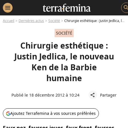
menu
sear
Accueil
Dernières actus
Société
Chirurgie esthétique : Justin Jedlica, le nouveau Ken de la Barbie humaine
SOCIÉTÉ
Chirurgie esthétique :
Justin Jedlica, le nouveau
Ken de la Barbie
humaine
Publié le 18 décembre 2012 à 10:24
Partager
share
Ajoutez Terrafemina à vos sources préférées
Faux nez, fausses joues, faux front, fausses