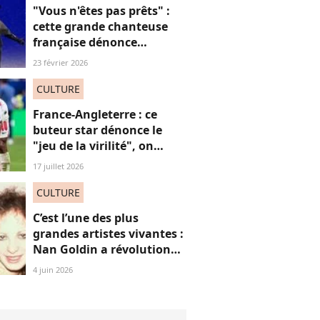
"Vous n'êtes pas prêts" :
cette grande chanteuse
française dénonce
“l’effacement des femmes
23 février 2026
noires” aux JO et ça fait
(forcément) réagir
CULTURE
France-Angleterre : ce
buteur star dénonce le
"jeu de la virilité", on
décrypte ses mots pas très
17 juillet 2026
"frères Gallagher"
CULTURE
C’est l’une des plus
grandes artistes vivantes :
Nan Goldin a révolutionné
mon regard, voici
4 juin 2026
pourquoi