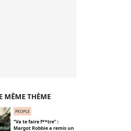
LE MÊME THÈME
PEOPLE
“Va te faire f**tre” :
Margot Robbie a remis un