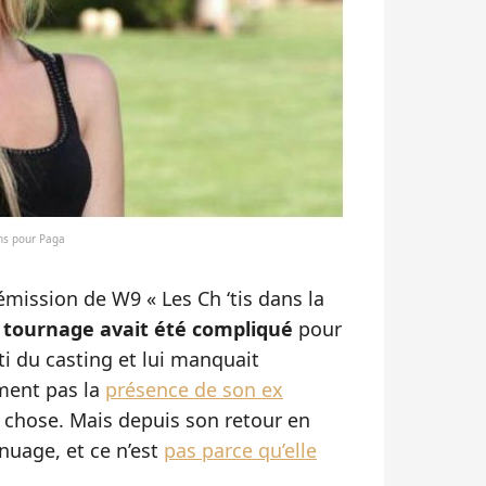
eins pour Paga
’émission de W9 « Les Ch ‘tis dans la
e
tournage avait été compliqué
pour
rti du casting et lui manquait
ement pas la
présence de son ex
chose. Mais depuis son retour en
 nuage, et ce n’est
pas parce qu’elle