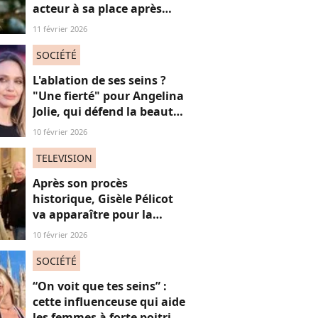
acteur à sa place après
qu’il lui a conseillé de
11 février 2026
perdre du poids
SOCIÉTÉ
L'ablation de ses seins ?
"Une fierté" pour Angelina
Jolie, qui défend la beauté
de ses "cicatrices"
10 février 2026
TELEVISION
Après son procès
historique, Gisèle Pélicot
va apparaître pour la
première fois à la
10 février 2026
télévision
SOCIÉTÉ
“On voit que tes seins” :
cette influenceuse qui aide
les femmes à forte poitrine