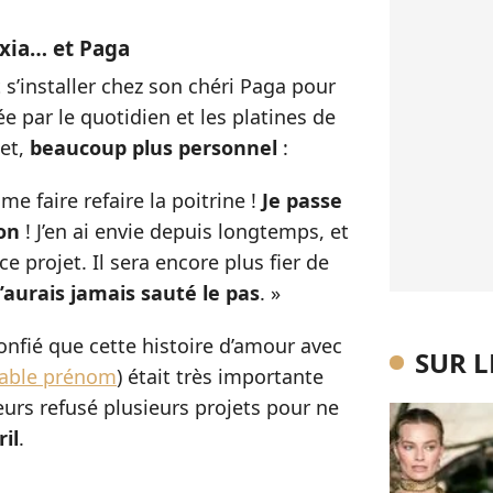
xia… et Paga
 s’installer chez son chéri Paga pour
e par le quotidien et les platines de
et,
beaucoup plus personnel
:
 me faire refaire la poitrine !
Je passe
ion
! J’en ai envie depuis longtemps, et
 projet. Il sera encore plus fier de
n’aurais jamais sauté le pas
. »
onfié que cette histoire d’amour avec
SUR 
table prénom
) était très importante
leurs refusé plusieurs projets pour ne
il
.