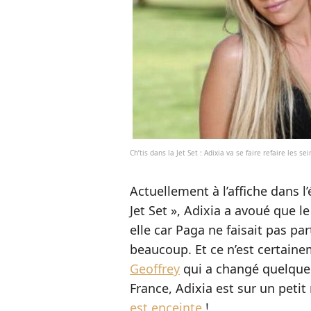
Ch’tis dans la Jet Set : Adixia va se faire refaire les s
Actuellement à l’affiche dans l
Jet Set », Adixia a avoué que l
elle car Paga ne faisait pas pa
beaucoup. Et ce n’est certain
Geoffrey
qui a changé quelque 
France, Adixia est sur un petit
est enceinte
!