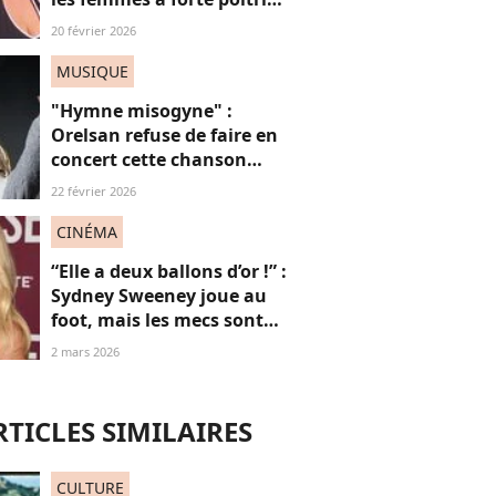
rétorque aux réflexions
20 février 2026
des relous, et c’est
jubilatoire
MUSIQUE
"Hymne misogyne" :
Orelsan refuse de faire en
concert cette chanson
très, très controversée
22 février 2026
CINÉMA
“Elle a deux ballons d’or !” :
Sydney Sweeney joue au
foot, mais les mecs sont
obsédés par ses seins (au
2 mars 2026
secours)
RTICLES SIMILAIRES
CULTURE