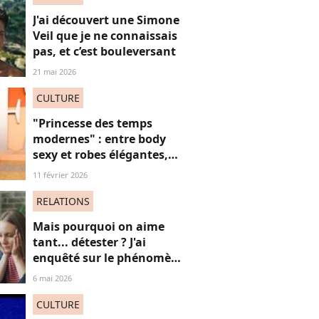
J'ai découvert une Simone
Veil que je ne connaissais
pas, et c’est bouleversant
21 mai 2026
CULTURE
"Princesse des temps
modernes" : entre body
sexy et robes élégantes,
cette popstar iconique
11 février 2026
"sidérante" sur ces photos
de "diva" absolue
RELATIONS
Mais pourquoi on aime
tant... détester ? J'ai
enquêté sur le phénomène
du "hate watching" (et ça
6 mai 2026
m'a emmené très loin)
CULTURE