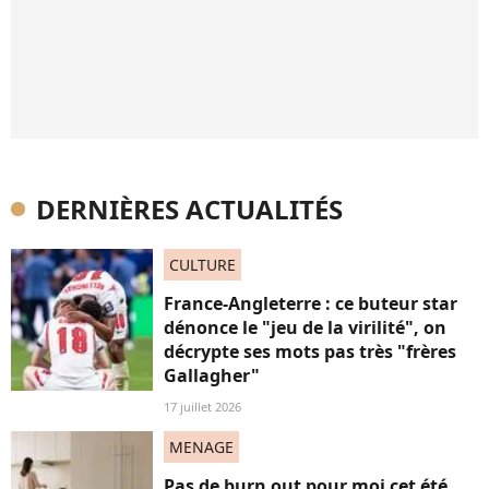
DERNIÈRES ACTUALITÉS
CULTURE
France-Angleterre : ce buteur star
dénonce le "jeu de la virilité", on
décrypte ses mots pas très "frères
Gallagher"
17 juillet 2026
MENAGE
Pas de burn out pour moi cet été,