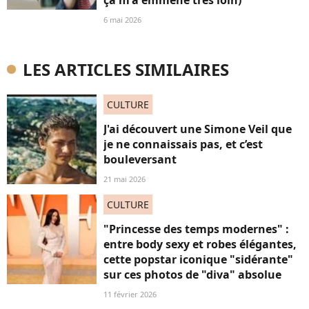
ça m'a emmené très loin)
6 mai 2026
LES ARTICLES SIMILAIRES
CULTURE
J'ai découvert une Simone Veil que
je ne connaissais pas, et c’est
bouleversant
21 mai 2026
CULTURE
"Princesse des temps modernes" :
entre body sexy et robes élégantes,
cette popstar iconique "sidérante"
sur ces photos de "diva" absolue
11 février 2026