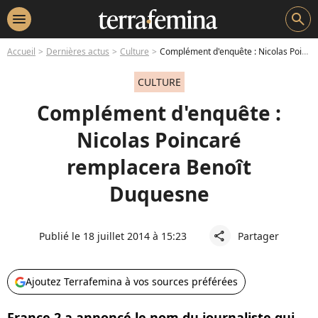
menu
search
Accueil
Dernières actus
Culture
Complément d'enquête : Nicolas Poincaré remplacera Benoît Duquesne
CULTURE
Complément d'enquête :
Nicolas Poincaré
remplacera Benoît
Duquesne
Publié le 18 juillet 2014 à 15:23
Partager
share
Ajoutez Terrafemina à vos sources préférées
France 2 a annoncé le nom du journaliste qui