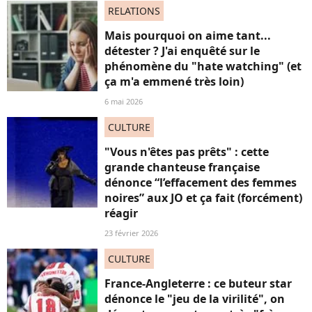
RELATIONS
Mais pourquoi on aime tant...
détester ? J'ai enquêté sur le
phénomène du "hate watching" (et
ça m'a emmené très loin)
6 mai 2026
CULTURE
"Vous n'êtes pas prêts" : cette
grande chanteuse française
dénonce “l’effacement des femmes
noires” aux JO et ça fait (forcément)
réagir
23 février 2026
CULTURE
France-Angleterre : ce buteur star
dénonce le "jeu de la virilité", on