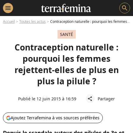
menu
search
Accueil
Toutes les actus
Contraception naturelle : pourquoi les femmes rejettent-elles de plus en plus la pilule ?
SANTÉ
Contraception naturelle :
pourquoi les femmes
rejettent-elles de plus en
plus la pilule ?
Publié le 12 juin 2015 à 16:59
Partager
share
Ajoutez Terrafemina à vos sources préférées
Depuis le scandale autour des pilules de 3e et