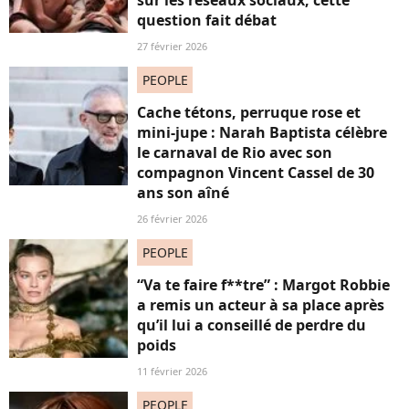
sur les réseaux sociaux, cette
question fait débat
27 février 2026
PEOPLE
Cache tétons, perruque rose et
mini-jupe : Narah Baptista célèbre
le carnaval de Rio avec son
compagnon Vincent Cassel de 30
ans son aîné
26 février 2026
PEOPLE
“Va te faire f**tre” : Margot Robbie
a remis un acteur à sa place après
qu’il lui a conseillé de perdre du
poids
11 février 2026
PEOPLE