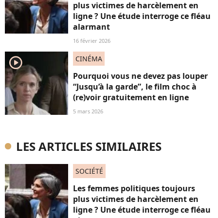
plus victimes de harcèlement en
ligne ? Une étude interroge ce fléau
alarmant
16 février 2026
CINÉMA
player2
Pourquoi vous ne devez pas louper
“Jusqu’à la garde”, le film choc à
(re)voir gratuitement en ligne
5 mars 2026
LES ARTICLES SIMILAIRES
SOCIÉTÉ
Les femmes politiques toujours
plus victimes de harcèlement en
ligne ? Une étude interroge ce fléau