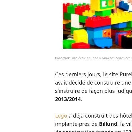
Danemark : une école en Lego ouvrira ses portes dès
Ces derniers jours, le site Pur
avait décidé de construire une
s’instruire de façon plus ludiq
2013/2014
.
Lego
a déjà construit des hôte
implanté près de
Billund
, la v