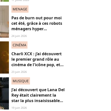
"frères Gallagher"
MENAGE
Pas de burn out pour moi
cet été, grâce à ces robots
ménagers hyper
performants
24 juin 2026
CINÉMA
Charli XCX : j’ai découvert
le premier grand rôle au
cinéma de l'icône pop, et
c'est un vrai OVNI
23 juin 2026
MUSIQUE
J'ai découvert que Lana Del
Rey était clairement la
star la plus insaisissable
de la pop, et voici
19 juin 2026