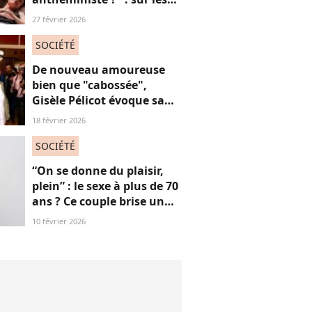
réseaux sociaux, cette
27 février 2026
question fait débat
SOCIÉTÉ
De nouveau amoureuse
bien que "cabossée",
Gisèle Pélicot évoque sa
nouvelle vie avec
18 février 2026
émotions
SOCIÉTÉ
“On se donne du plaisir,
plein” : le sexe à plus de 70
ans ? Ce couple brise un
non-dit sur ces images
10 février 2026
“jubilatoires”