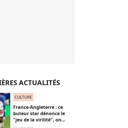
ÈRES ACTUALITÉS
CULTURE
France-Angleterre : ce
buteur star dénonce le
"jeu de la virilité", on
décrypte ses mots pas très
17 juillet 2026