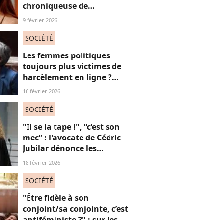
chroniqueuse de
Quotidien s'amuse de
9 février 2026
l'injonction au sexe et c'est
absolument jubilatoire
SOCIÉTÉ
Les femmes politiques
toujours plus victimes de
harcèlement en ligne ?
Une étude interroge ce
16 février 2026
fléau alarmant
SOCIÉTÉ
"Il se la tape !", “c’est son
mec” : l'avocate de Cédric
Jubilar dénonce les
réflexions misogynes
18 février 2026
qu’elle subit, et que
subissent toutes ses
SOCIÉTÉ
consœurs
"Être fidèle à son
conjoint/sa conjointe, c’est
antiféministe ?" : sur les