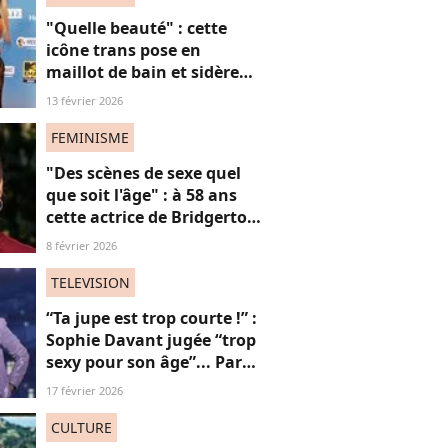
"Quelle beauté" : cette
icône trans pose en
maillot de bain et sidère
ses fans, une ode intime
13 février 2026
aux "vies trans"
FEMINISME
"Des scènes de sexe quel
que soit l'âge" : à 58 ans
cette actrice de Bridgerton
veut briser les tabous à
8 février 2026
l'écran
TELEVISION
“Ta jupe est trop courte !” :
Sophie Davant jugée “trop
sexy pour son âge”... Par
des femmes (adieu la
17 février 2026
sororité ?)
CULTURE