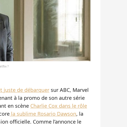
tflix ?
ut juste de débarquer
sur ABC, Marvel
tenant à la promo de son autre série
tant en scène
Charlie Cox dans le rôle
core
la sublime Rosario Dawson
, la
sion officielle. Comme l’annonce le