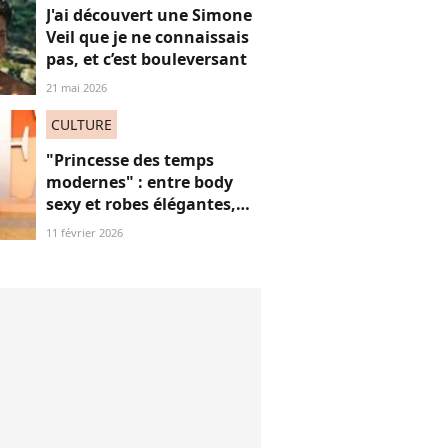
J'ai découvert une Simone
Veil que je ne connaissais
pas, et c’est bouleversant
21 mai 2026
CULTURE
"Princesse des temps
modernes" : entre body
sexy et robes élégantes,
cette popstar iconique
11 février 2026
"sidérante" sur ces photos
de "diva" absolue