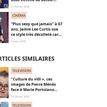
shaming, et si on arrêtait
21 février 2026
de tacler les meufs qui
font de la chirurgie ?
CINÉMA
“Plus sexy que jamais” à 67
ans, Jamie Lee Curtis ose
ce style très décolleté car
“les femmes n’ont pas de
4 mars 2026
date de péremption”
RTICLES SIMILAIRES
TELEVISION
"Culture du vi0l », ces
images de Pierre Ménès
face à Marie Portolano
refont surface et choquent
14 février 2026
les internautes
TELEVISION