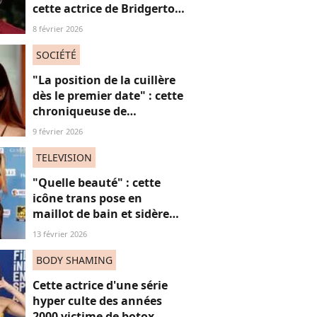
cette actrice de Bridgerton
veut briser les tabous à
8 février 2026
l'écran
SOCIÉTÉ
"La position de la cuillère
dès le premier date" : cette
chroniqueuse de
Quotidien s'amuse de
9 février 2026
l'injonction au sexe et c'est
absolument jubilatoire
TELEVISION
"Quelle beauté" : cette
icône trans pose en
maillot de bain et sidère
ses fans, une ode intime
13 février 2026
aux "vies trans"
BODY SHAMING
Cette actrice d'une série
hyper culte des années
2000 victime de botox-