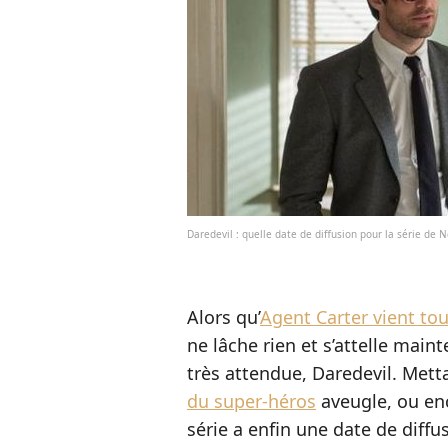
Daredevil : quelle date de diffusion pour la série de Ne
Alors qu’
Agent Carter vient to
ne lâche rien et s’attelle main
très attendue, Daredevil. Met
du super-héros
aveugle, ou en
série a enfin une date de diffu