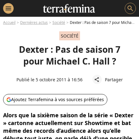
menu
search
Accueil
Dernières actus
Société
Dexter : Pas de saison 7 pour Michael C. Hall ?
SOCIÉTÉ
Dexter : Pas de saison 7
pour Michael C. Hall ?
Publié le 5 octobre 2011 à 16:56
Partager
share
Ajoutez Terrafemina à vos sources préférées
Alors que la sixième saison de la série « Dexter
» cartonne actuellement sur Showtime et bat
même des records d’audience alors qu’elle
débute tout juste, on parle déjà d’une possible