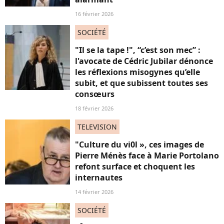
16 février 2026
SOCIÉTÉ
"Il se la tape !", “c’est son mec” :
l'avocate de Cédric Jubilar dénonce
les réflexions misogynes qu’elle
subit, et que subissent toutes ses
consœurs
18 février 2026
TELEVISION
"Culture du vi0l », ces images de
Pierre Ménès face à Marie Portolano
refont surface et choquent les
internautes
14 février 2026
SOCIÉTÉ