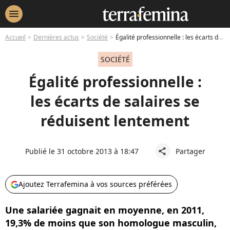
menu
Accueil
Dernières actus
Société
Égalité professionnelle : les écarts de salaires se réduisent lentement
SOCIÉTÉ
Égalité professionnelle :
les écarts de salaires se
réduisent lentement
Publié le 31 octobre 2013 à 18:47
Partager
share
Ajoutez Terrafemina à vos sources préférées
Une salariée gagnait en moyenne, en 2011,
19,3% de moins que son homologue masculin,