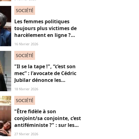
l'injonction au sexe et c'est
absolument jubilatoire
SOCIÉTÉ
Les femmes politiques
toujours plus victimes de
harcèlement en ligne ?
Une étude interroge ce
16 février 2026
fléau alarmant
SOCIÉTÉ
"Il se la tape !", “c’est son
mec” : l'avocate de Cédric
Jubilar dénonce les
réflexions misogynes
18 février 2026
qu’elle subit, et que
subissent toutes ses
SOCIÉTÉ
consœurs
"Être fidèle à son
conjoint/sa conjointe, c’est
antiféministe ?" : sur les
réseaux sociaux, cette
27 février 2026
question fait débat