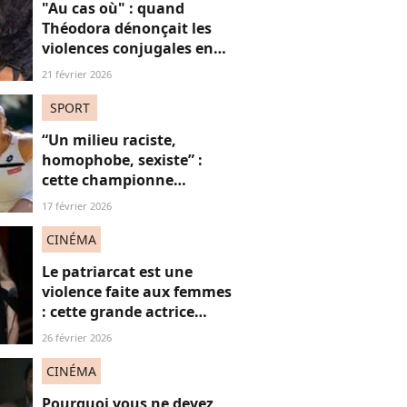
"Au cas où" : quand
Théodora dénonçait les
violences conjugales en
pleine Ligue des
21 février 2026
Champions
SPORT
“Un milieu raciste,
homophobe, sexiste” :
cette championne
dézingue le monde du
17 février 2026
tennis
CINÉMA
Le patriarcat est une
violence faite aux femmes
: cette grande actrice
française dénonce en
26 février 2026
direct à la télévision
CINÉMA
Pourquoi vous ne devez