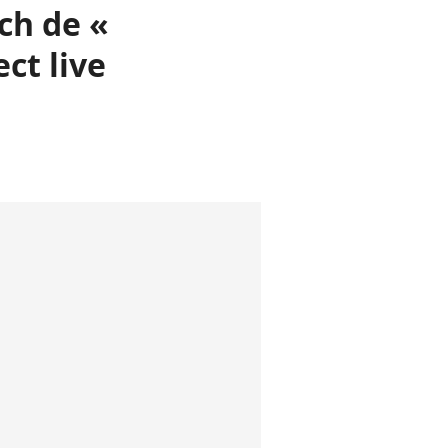
tch de «
ct live