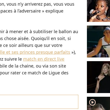
on, vous n’y arriverez pas, vous vous
spaces à l’adversaire » explique
ir à mener et à subtiliser le ballon au
s chose aisée. Quoiqu’il en soit, si
 ce soir ailleurs que sur votre
lle et ses princes presque parfaits
»),
z suivre le
match en direct live
ile de la chaine, ou via son site
pour rater ce match de Ligue des
player2