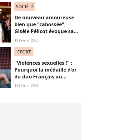
SOCIÉTÉ
De nouveau amoureuse
bien que "cabossée",
Gisèle Pélicot évoque sa
nouvelle vie avec
18 février 2026
émotions
SPORT
"Violences sexuelles !" :
Pourquoi la médaille d’or
du duo Français au
patinage aux JO fait
14 février 2026
polémique