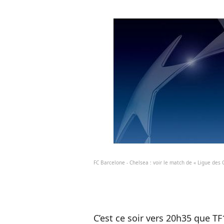
FC Barcelone - Chelsea : voir le match de « Ligue des
C’est ce soir vers 20h35 que T