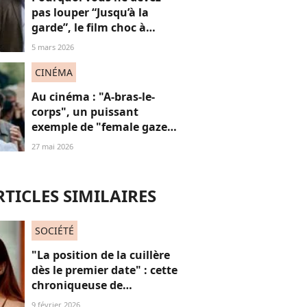
pas louper “Jusqu’à la
garde”, le film choc à
(re)voir gratuitement en
5 mars 2026
ligne
CINÉMA
Au cinéma : "A-bras-le-
corps", un puissant
exemple de "female gaze"
à voir à tout prix
27 mai 2026
RTICLES SIMILAIRES
SOCIÉTÉ
"La position de la cuillère
dès le premier date" : cette
chroniqueuse de
Quotidien s'amuse de
9 février 2026