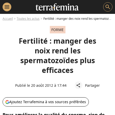
menu
search
Accueil
Toutes les actus
Fertilité : manger des noix rend les spermatozoïdes plus efficaces
FORME
Fertilité : manger des
noix rend les
spermatozoïdes plus
efficaces
Publié le 20 août 2012 à 17:44
Partager
share
Ajoutez Terrafemina à vos sources préférées
Pour améliorer la qualité du sperme, rien de