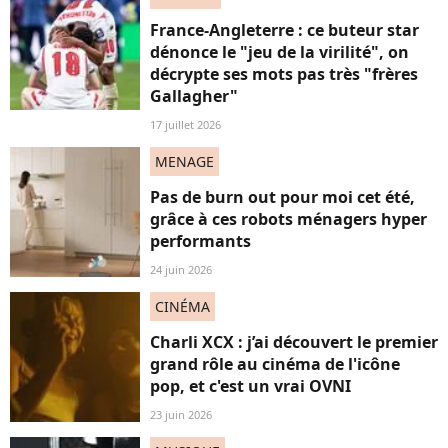
France-Angleterre : ce buteur star
dénonce le "jeu de la virilité", on
décrypte ses mots pas très "frères
Gallagher"
17 juillet 2026
MENAGE
Pas de burn out pour moi cet été,
grâce à ces robots ménagers hyper
performants
24 juin 2026
CINÉMA
Charli XCX : j’ai découvert le premier
grand rôle au cinéma de l'icône
pop, et c'est un vrai OVNI
23 juin 2026