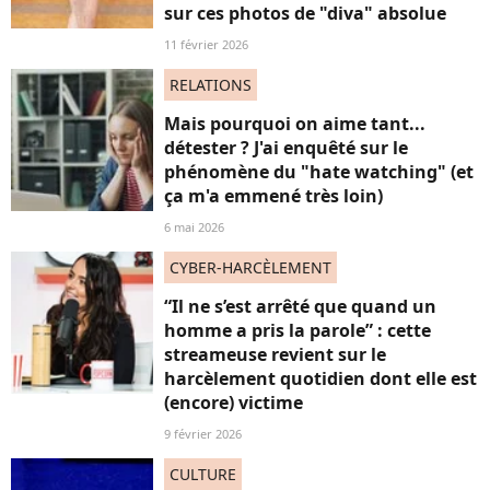
sur ces photos de "diva" absolue
11 février 2026
RELATIONS
Mais pourquoi on aime tant...
détester ? J'ai enquêté sur le
phénomène du "hate watching" (et
ça m'a emmené très loin)
6 mai 2026
CYBER-HARCÈLEMENT
“Il ne s’est arrêté que quand un
homme a pris la parole” : cette
streameuse revient sur le
harcèlement quotidien dont elle est
(encore) victime
9 février 2026
CULTURE