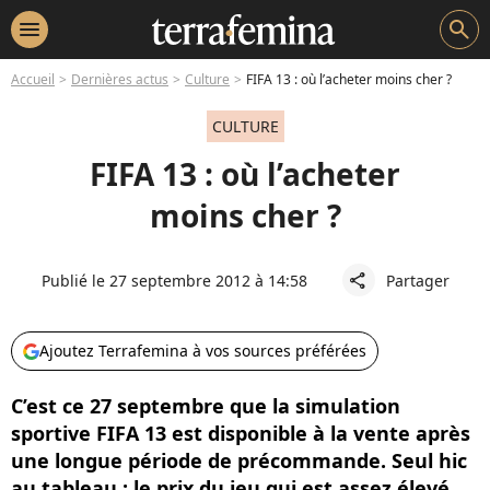
menu
search
Accueil
Dernières actus
Culture
FIFA 13 : où l’acheter moins cher ?
CULTURE
FIFA 13 : où l’acheter
moins cher ?
Publié le 27 septembre 2012 à 14:58
Partager
share
Ajoutez Terrafemina à vos sources préférées
C’est ce 27 septembre que la simulation
sportive FIFA 13 est disponible à la vente après
une longue période de précommande. Seul hic
au tableau : le prix du jeu qui est assez élevé.