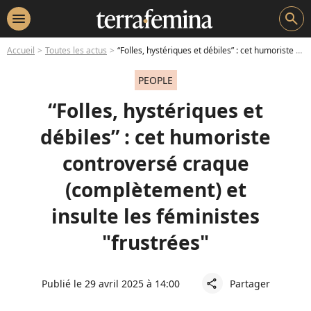
menu
search
Accueil
Toutes les actus
“Folles, hystériques et débiles” : cet humoriste controversé craque (complètement) et insulte les féministes "frustrées"
PEOPLE
“Folles, hystériques et
débiles” : cet humoriste
controversé craque
(complètement) et
insulte les féministes
"frustrées"
Publié le 29 avril 2025 à 14:00
Partager
share