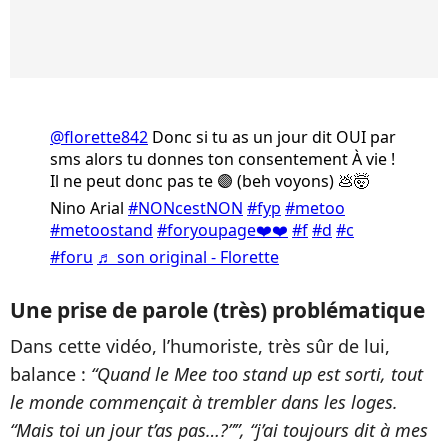
@florette842
Donc si tu as un jour dit OUI par
sms alors tu donnes ton consentement À vie !
Il ne peut donc pas te 🟣 (beh voyons) 💩🤯
Nino Arial
#NONcestNON
#fyp
#metoo
#metoostand
#foryoupage❤️❤️
#f
#d
#c
#foru
♬ son original - Florette
Une prise de parole (très) problématique
Dans cette vidéo, l’humoriste, très sûr de lui,
balance :
“Quand le Mee too stand up est sorti, tout
le monde commençait à trembler dans les loges.
“Mais toi un jour t’as pas…?””, “j’ai toujours dit à mes