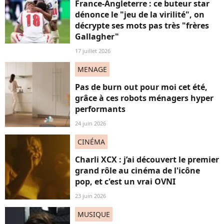
France-Angleterre : ce buteur star
dénonce le "jeu de la virilité", on
décrypte ses mots pas très "frères
Gallagher"
17 juillet 2026
MENAGE
Pas de burn out pour moi cet été,
grâce à ces robots ménagers hyper
performants
24 juin 2026
CINÉMA
Charli XCX : j’ai découvert le premier
grand rôle au cinéma de l'icône
pop, et c'est un vrai OVNI
23 juin 2026
MUSIQUE