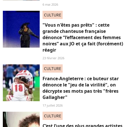
6 mai 2026
CULTURE
"Vous n'êtes pas prêts" : cette
grande chanteuse française
dénonce “l’effacement des femmes
noires” aux JO et ça fait (forcément)
réagir
23 février 2026
CULTURE
France-Angleterre : ce buteur star
dénonce le "jeu de la virilité", on
décrypte ses mots pas très "frères
Gallagher"
17 juillet 2026
CULTURE
C’est l’une des plus grandes artistes