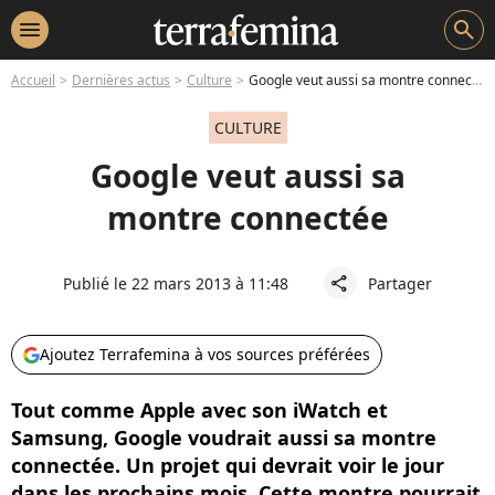
menu
search
Accueil
Dernières actus
Culture
Google veut aussi sa montre connectée
CULTURE
Google veut aussi sa
montre connectée
Publié le 22 mars 2013 à 11:48
Partager
share
Ajoutez Terrafemina à vos sources préférées
Tout comme Apple avec son iWatch et
Samsung, Google voudrait aussi sa montre
connectée. Un projet qui devrait voir le jour
dans les prochains mois. Cette montre pourrait