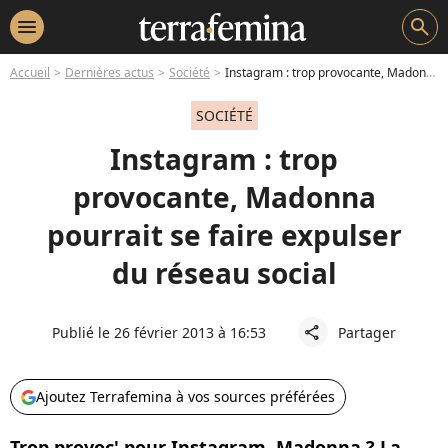
menu
search
Accueil
Dernières actus
Société
Instagram : trop provocante, Madonna pourrait se faire expulser du réseau social
SOCIÉTÉ
Instagram : trop
provocante, Madonna
pourrait se faire expulser
du réseau social
Publié le 26 février 2013 à 16:53
Partager
share
Ajoutez Terrafemina à vos sources préférées
Trop provoc' pour Instagram, Madonna ? La