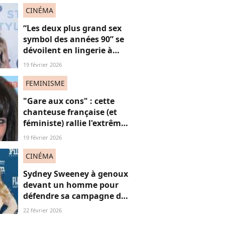
sexistes ?
CINÉMA
“Les deux plus grand sex
symbol des années 90” se
dévoilent en lingerie à
plus de 50 ans, face au
19 février 2026
fléau du slut shaming
FEMINISME
"Gare aux cons" : cette
chanteuse française (et
féministe) rallie l'extrême
droite ? Les fans "très
19 février 2026
déçus"
CINÉMA
Sydney Sweeney à genoux
devant un homme pour
défendre sa campagne de
lingerie : on en a marre ou
22 février 2026
pas ?