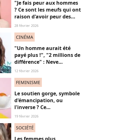
"Je fais peur aux hommes
? Ce sont les meufs qui ont
raison d'avoir peur des
hommes !" : cette prise de
28 février 2026
parole féministe fait
beaucoup réagir
CINÉMA
"Un homme aurait été
payé plus !", "2 millions de
différence" : Neve
Campbell dénonce les
12 février 2026
inégalités salariales à
Hollywood (et on
FEMINISME
applaudit)
Le soutien gorge, symbole
d'émancipation, ou
l'inverse ? Ce
documentaire dévoile les
19 février 2026
dessous des femmes
SOCIÉTÉ
Les femmes plus