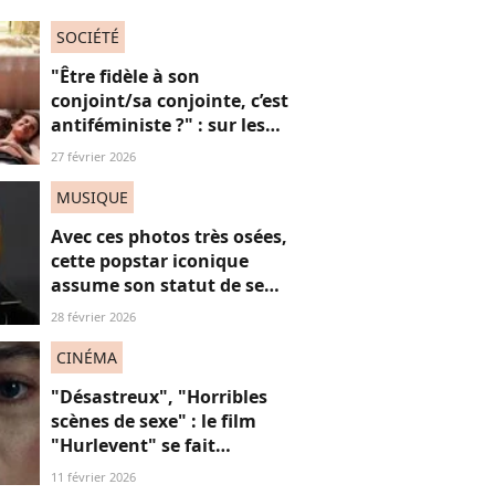
SOCIÉTÉ
"Être fidèle à son
conjoint/sa conjointe, c’est
antiféministe ?" : sur les
réseaux sociaux, cette
27 février 2026
question fait débat
MUSIQUE
Avec ces photos très osées,
cette popstar iconique
assume son statut de sex
symbol (et c'est féministe)
28 février 2026
CINÉMA
"Désastreux", "Horribles
scènes de sexe" : le film
"Hurlevent" se fait
détruire par la presse, et si
11 février 2026
ces critiques étaient