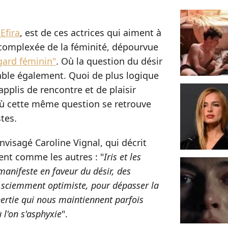
Efira
, est de ces actrices qui aiment à
décomplexée de la féminité, dépourvue
egard féminin"
. Où la question du désir
ble également. Quoi de plus logique
applis de rencontre et de plaisir
 où cette même question se retrouve
tes.
envisagé Caroline Vignal, qui décrit
nt comme les autres : "
Iris et les
nifeste en faveur du désir, des
e, sciemment optimiste, pour dépasser la
inertie qui nous maintiennent parfois
 l'on s'asphyxie
".