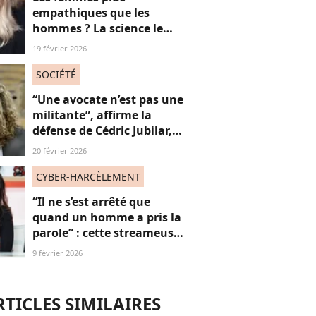
empathiques que les
hommes ? La science le
démontre enfin mais il y a
19 février 2026
un “mais”...
SOCIÉTÉ
“Une avocate n’est pas une
militante”, affirme la
défense de Cédric Jubilar,
pour qui une femme peut
20 février 2026
très bien “défendre un
homme accusé" : une prise
CYBER-HARCÈLEMENT
de parole controversée ?
“Il ne s’est arrêté que
quand un homme a pris la
parole” : cette streameuse
revient sur le harcèlement
9 février 2026
quotidien dont elle est
(encore) victime
RTICLES SIMILAIRES