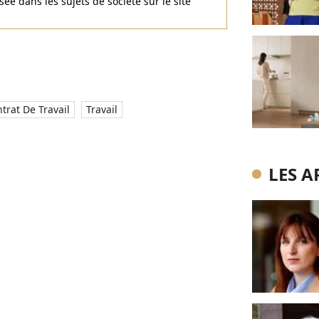
ée dans les sujets de société sur le site
trat De Travail
Travail
LES A