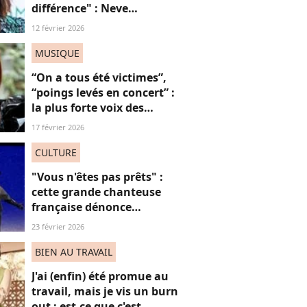
différence" : Neve
Campbell dénonce les
12 février 2026
inégalités salariales à
Hollywood (et on
MUSIQUE
applaudit)
“On a tous été victimes”,
“poings levés en concert” :
la plus forte voix des
Victoires de la Musique
17 février 2026
défend l’utilité de sa
chanson “Je t’accuse”
CULTURE
"Vous n'êtes pas prêts" :
cette grande chanteuse
française dénonce
“l’effacement des femmes
23 février 2026
noires” aux JO et ça fait
(forcément) réagir
BIEN AU TRAVAIL
J'ai (enfin) été promue au
travail, mais je vis un burn
out : est-ce que c'est