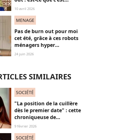
normal ?
10 avril 2026
MENAGE
Pas de burn out pour moi
cet été, grâce à ces robots
ménagers hyper
performants
24 juin 2026
RTICLES SIMILAIRES
SOCIÉTÉ
"La position de la cuillère
dès le premier date" : cette
chroniqueuse de
Quotidien s'amuse de
9 février 2026
l'injonction au sexe et c'est
absolument jubilatoire
SOCIÉTÉ