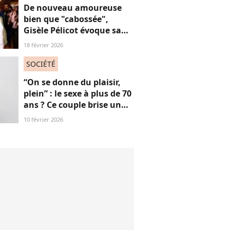
De nouveau amoureuse
bien que "cabossée",
Gisèle Pélicot évoque sa
nouvelle vie avec
18 février 2026
émotions
SOCIÉTÉ
“On se donne du plaisir,
plein” : le sexe à plus de 70
ans ? Ce couple brise un
non-dit sur ces images
10 février 2026
“jubilatoires”