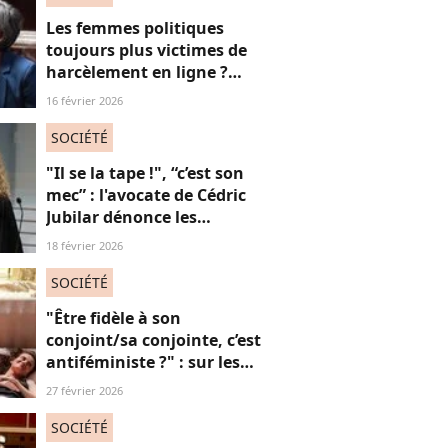
Les femmes politiques
toujours plus victimes de
harcèlement en ligne ?
Une étude interroge ce
16 février 2026
fléau alarmant
SOCIÉTÉ
"Il se la tape !", “c’est son
mec” : l'avocate de Cédric
Jubilar dénonce les
réflexions misogynes
18 février 2026
qu’elle subit, et que
subissent toutes ses
SOCIÉTÉ
consœurs
"Être fidèle à son
conjoint/sa conjointe, c’est
antiféministe ?" : sur les
réseaux sociaux, cette
27 février 2026
question fait débat
SOCIÉTÉ