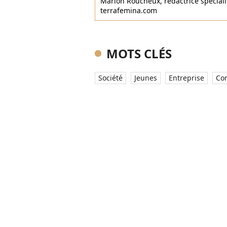
Marion Roucheux, rédactrice spécialis
terrafemina.com
MOTS CLÉS
Société
Jeunes
Entreprise
Con