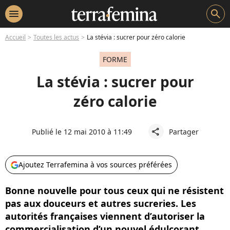
menu
search
Accueil
Toutes les actus
La stévia : sucrer pour zéro calorie
FORME
La stévia : sucrer pour
zéro calorie
Publié le 12 mai 2010 à 11:49
Partager
share
Ajoutez Terrafemina à vos sources préférées
Bonne nouvelle pour tous ceux qui ne résistent
pas aux douceurs et autres sucreries. Les
autorités françaises viennent d’autoriser la
commercialisation d’un nouvel édulcorant