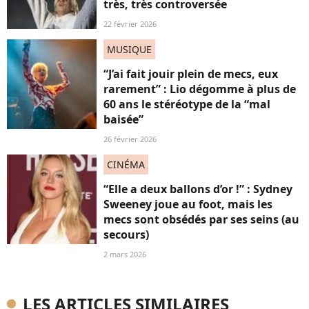
très, très controversée
22 février 2026
MUSIQUE
“J’ai fait jouir plein de mecs, eux
rarement” : Lio dégomme à plus de
60 ans le stéréotype de la “mal
baisée”
26 février 2026
CINÉMA
“Elle a deux ballons d’or !” : Sydney
Sweeney joue au foot, mais les
mecs sont obsédés par ses seins (au
secours)
2 mars 2026
LES ARTICLES SIMILAIRES