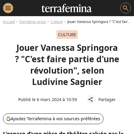
menu
search
Accueil
Dernières actus
Culture
Jouer Vanessa Springora ? "C'est faire partie d'une révolution", selon Ludivine Sagnier
CULTURE
Jouer Vanessa Springora
? "C'est faire partie d'une
révolution", selon
Ludivine Sagnier
Publié le 6 mars 2024 à 10:59
Partager
share
Ajoutez Terrafemina à vos sources préférées
L'espace d'une pièce de théâtre saluée par la