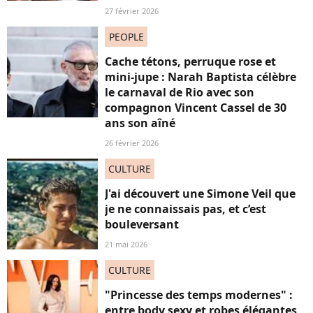
27 février 2026
PEOPLE
Cache tétons, perruque rose et
mini-jupe : Narah Baptista célèbre
le carnaval de Rio avec son
compagnon Vincent Cassel de 30
ans son aîné
26 février 2026
CULTURE
J'ai découvert une Simone Veil que
je ne connaissais pas, et c’est
bouleversant
21 mai 2026
CULTURE
"Princesse des temps modernes" :
entre body sexy et robes élégantes,