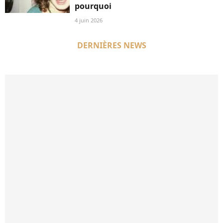
pourquoi
4 juin 2026
DERNIÈRES NEWS