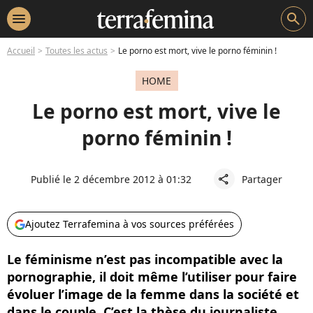
menu
search
Accueil
Toutes les actus
Le porno est mort, vive le porno féminin !
HOME
Le porno est mort, vive le
porno féminin !
Publié le 2 décembre 2012 à 01:32
Partager
share
Ajoutez Terrafemina à vos sources préférées
Le féminisme n’est pas incompatible avec la
pornographie, il doit même l’utiliser pour faire
évoluer l’image de la femme dans la société et
dans le couple. C’est la thèse du journaliste