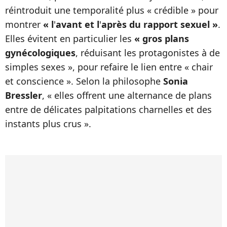
réintroduit une temporalité plus « crédible » pour
montrer
« l
'
avant et l
'
après du rapport sexuel »
.
Elles évitent en particulier les
« gros plans
gynécologiques
, réduisant les protagonistes à de
simples sexes », pour refaire le lien entre « chair
et conscience ». Selon la philosophe
Sonia
Bressler
, « elles offrent une alternance de plans
entre de délicates palpitations charnelles et des
instants plus crus ».