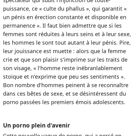
spectateur qui subit l'injonction de toute-
puissance, ce « culte du phallus », qui garantit «
un pénis en érection constante et disponible en
permanence ». Il faut bien admettre que si les
femmes sont réduites à leurs seins et à leur sexe,
les hommes le sont tout autant à leur pénis. Pire,
leur jouissance est muette : alors que la femme
crie et que son plaisir s'imprime sur les traits de
son visage, « l'homme reste inébranlablement
stoïque et n'exprime que peu ses sentiments ».
Bon nombre d'hommes peinent à se reconnaître
dans ces bêtes de sexe, et se désintéressent du
porno passées les premiers émois adolescents.
Un porno plein d'avenir
Cette nouvelle vague de porno, qui a percé en