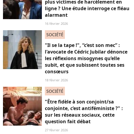
plus victimes de harcèlement en
ligne ? Une étude interroge ce fléau
alarmant
16 février 2026
SOCIÉTÉ
"Il se la tape !", “c’est son mec” :
l'avocate de Cédric Jubilar dénonce
les réflexions misogynes qu’elle
subit, et que subissent toutes ses
consœurs
18 février 2026
SOCIÉTÉ
"Être fidèle à son conjoint/sa
conjointe, c’est antiféministe ?" :
sur les réseaux sociaux, cette
question fait débat
27 février 2026