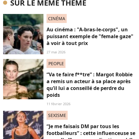
SUR LE MÊME THÈME
CINÉMA
Au cinéma : "A-bras-le-corps", un
puissant exemple de "female gaze"
à voir à tout prix
27 mai 2026
PEOPLE
“Va te faire f**tre” : Margot Robbie
a remis un acteur à sa place après
qu’il lui a conseillé de perdre du
poids
11 février 2026
SEXISME
“Je me faisais DM par tous les
footballeurs” : cette influenceuse se