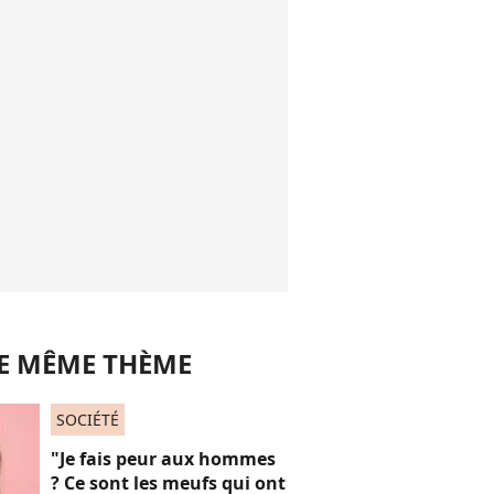
LE MÊME THÈME
SOCIÉTÉ
"Je fais peur aux hommes
? Ce sont les meufs qui ont