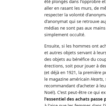
été plongés dans l'opprobre et
aller en rasant les murs, de 
respecter la volonté d'anonym
d'anonymat qui se retrouve au
médias ne sont pas aux mains 
simplement occulté.
Ensuite, si les hommes ont a
et autres objets servant à leur
des objets au bénéfice du coup
érections, soit pour jouer à d
(et déjà en 1921, la première p
le magazine américain
Hearts
,
recommandant d'acheter à le
Noël). C'est peut-être ce qui e
l'essentiel des achats passe
à l'aise que les femmes dans l'