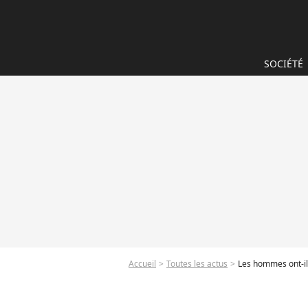
SOCIÉTÉ
Accueil
Toutes les actus
Les hommes ont-ils