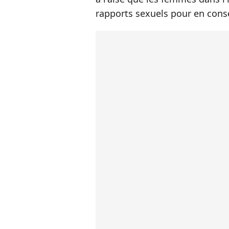
rapports sexuels pour en cons