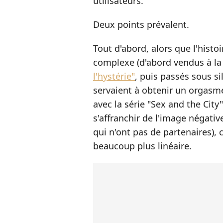
utilisateurs.
Deux points prévalent.
Tout d'abord, alors que l'hist
complexe (d'abord vendus à la 
l'hystérie"
, puis passés sous sil
servaient à obtenir un orgasm
avec la série "Sex and the Cit
s'affranchir de l'image négativ
qui n'ont pas de partenaires),
beaucoup plus linéaire.