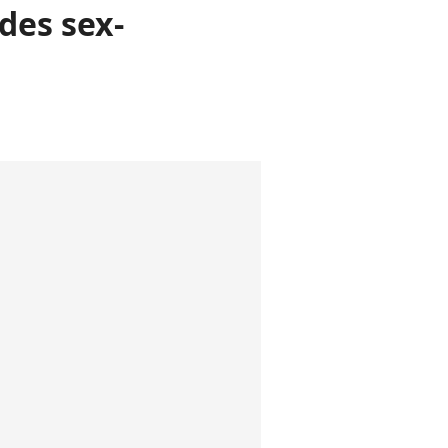
des sex-