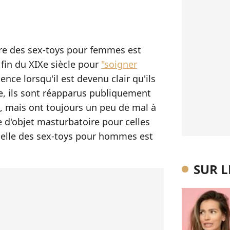
oire des sex-toys pour femmes est
fin du XIXe siècle pour
"soigner
ence lorsqu'il est devenu clair qu'ils
e, ils sont réapparus publiquement
y", mais ont toujours un peu de mal à
e d'objet masturbatoire pour celles
 celle des sex-toys pour hommes est
SUR 