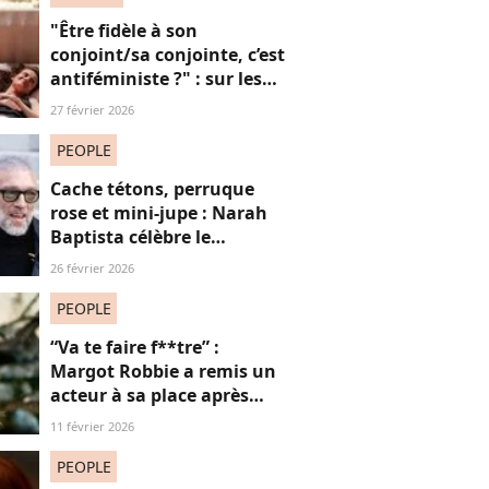
"Être fidèle à son
conjoint/sa conjointe, c’est
antiféministe ?" : sur les
réseaux sociaux, cette
27 février 2026
question fait débat
PEOPLE
Cache tétons, perruque
rose et mini-jupe : Narah
Baptista célèbre le
carnaval de Rio avec son
26 février 2026
compagnon Vincent Cassel
de 30 ans son aîné
PEOPLE
“Va te faire f**tre” :
Margot Robbie a remis un
acteur à sa place après
qu’il lui a conseillé de
11 février 2026
perdre du poids
PEOPLE