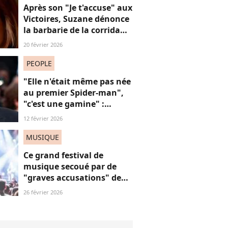
Après son "Je t'accuse" aux
Victoires, Suzane dénonce
la barbarie de la corrida
avec cette reprise iconique
20 février 2026
PEOPLE
"Elle n'était même pas née
au premier Spider-man",
"c'est une gamine" :
l'apparition de cet acteur
12 février 2026
avec sa petite amie de 30
ans de moins que lui
MUSIQUE
suscite la critique
Ce grand festival de
musique secoué par de
"graves accusations" de
violences sexistes et
26 février 2026
sexuelles