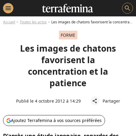
menu
search
Accueil
Toutes les actus
Les images de chatons favorisent la concentration et la patience
FORME
Les images de chatons
favorisent la
concentration et la
patience
Publié le 4 octobre 2012 à 14:29
Partager
share
Ajoutez Terrafemina à vos sources préférées
D'après une étude japonaise, regarder des