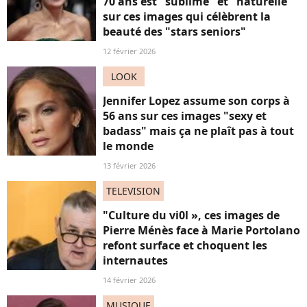
70 ans est "sublime" et "naturelle"
sur ces images qui célèbrent la
beauté des "stars seniors"
12 février 2026
LOOK
Jennifer Lopez assume son corps à
56 ans sur ces images "sexy et
badass" mais ça ne plaît pas à tout
le monde
13 février 2026
TELEVISION
"Culture du vi0l », ces images de
Pierre Ménès face à Marie Portolano
refont surface et choquent les
internautes
14 février 2026
MUSIQUE