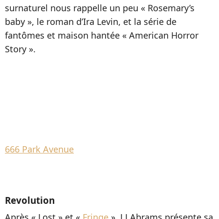
surnaturel nous rappelle un peu « Rosemary’s
baby », le roman d’Ira Levin, et la série de
fantômes et maison hantée « American Horror
Story ».
666 Park Avenue
Revolution
Après « Lost » et «
Fringe
», J.J Abrams présente sa