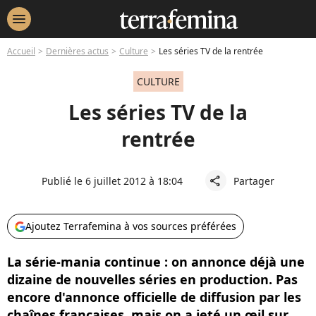
menu
Accueil
Dernières actus
Culture
Les séries TV de la rentrée
CULTURE
Les séries TV de la
rentrée
Publié le 6 juillet 2012 à 18:04
Partager
share
Ajoutez Terrafemina à vos sources préférées
La série-mania continue : on annonce déjà une
dizaine de nouvelles séries en production. Pas
encore d'annonce officielle de diffusion par les
chaînes françaises, mais on a jeté un œil sur