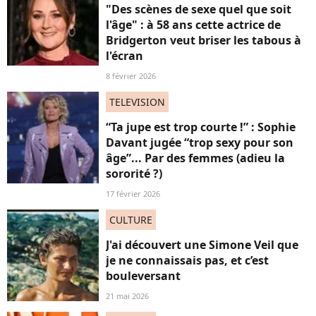
"Des scènes de sexe quel que soit
l'âge" : à 58 ans cette actrice de
Bridgerton veut briser les tabous à
l'écran
8 février 2026
TELEVISION
“Ta jupe est trop courte !” : Sophie
Davant jugée “trop sexy pour son
âge”... Par des femmes (adieu la
sororité ?)
17 février 2026
CULTURE
J'ai découvert une Simone Veil que
je ne connaissais pas, et c’est
bouleversant
21 mai 2026