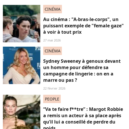
CINÉMA
Au cinéma : "A-bras-le-corps", un
puissant exemple de "female gaze"
à voir à tout prix
27 mai 2026
CINÉMA
Sydney Sweeney à genoux devant
un homme pour défendre sa
campagne de lingerie : on en a
marre ou pas ?
22 février 2026
PEOPLE
“Va te faire f**tre” : Margot Robbie
a remis un acteur à sa place après
qu’il lui a conseillé de perdre du
poids