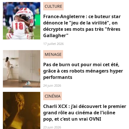
CULTURE
France-Angleterre : ce buteur star
dénonce le "jeu de la virilité", on
décrypte ses mots pas très "frères
Gallagher"
17 juillet 2026
MENAGE
Pas de burn out pour moi cet été,
grâce à ces robots ménagers hyper
performants
24 juin 2026
CINÉMA
Charli XCX : j’ai découvert le premier
grand rôle au cinéma de l'icône
pop, et c'est un vrai OVNI
23 juin 2026