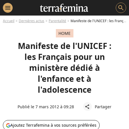
menu
search
Accueil
Dernières actus
Parentalité
Manifeste de l'UNICEF : les Français pour un ministère dédié à l'enfance et à l'adolescence
HOME
Manifeste de l'UNICEF :
les Français pour un
ministère dédié à
l'enfance et à
l'adolescence
Publié le 7 mars 2012 à 09:28
Partager
share
Ajoutez Terrafemina à vos sources préférées