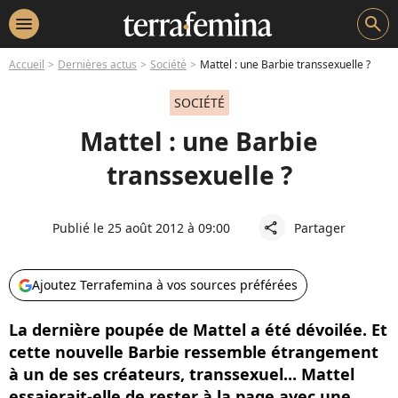
menu
search
Accueil
Dernières actus
Société
Mattel : une Barbie transsexuelle ?
SOCIÉTÉ
Mattel : une Barbie
transsexuelle ?
Publié le 25 août 2012 à 09:00
Partager
share
Ajoutez Terrafemina à vos sources préférées
La dernière poupée de Mattel a été dévoilée. Et
cette nouvelle Barbie ressemble étrangement
à un de ses créateurs, transsexuel... Mattel
essaierait-elle de rester à la page avec une