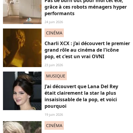
Pas de burn out pour moi cet été,
grâce à ces robots ménagers hyper
performants
24 juin 2026
CINÉMA
Charli XCX : j’ai découvert le premier
grand rôle au cinéma de l'icône
pop, et c'est un vrai OVNI
23 juin 2026
MUSIQUE
J'ai découvert que Lana Del Rey
était clairement la star la plus
insaisissable de la pop, et voici
pourquoi
19 juin 2026
CINÉMA