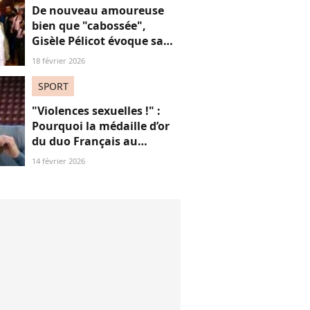
De nouveau amoureuse
bien que "cabossée",
Gisèle Pélicot évoque sa
nouvelle vie avec
18 février 2026
émotions
SPORT
"Violences sexuelles !" :
Pourquoi la médaille d’or
du duo Français au
patinage aux JO fait
14 février 2026
polémique