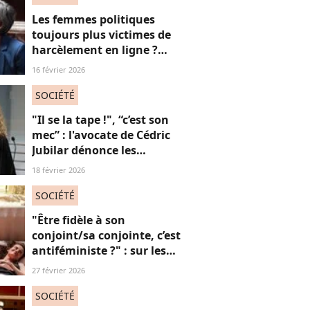
Les femmes politiques
toujours plus victimes de
harcèlement en ligne ?
Une étude interroge ce
16 février 2026
fléau alarmant
SOCIÉTÉ
"Il se la tape !", “c’est son
mec” : l'avocate de Cédric
Jubilar dénonce les
réflexions misogynes
18 février 2026
qu’elle subit, et que
subissent toutes ses
SOCIÉTÉ
consœurs
"Être fidèle à son
conjoint/sa conjointe, c’est
antiféministe ?" : sur les
réseaux sociaux, cette
27 février 2026
question fait débat
SOCIÉTÉ