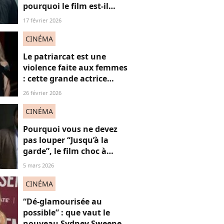
pourquoi le film est-il
accusé de
17 février 2026
« whitewashing » ?
CINÉMA
Le patriarcat est une
violence faite aux femmes
: cette grande actrice
française dénonce en
26 février 2026
direct à la télévision
CINÉMA
Pourquoi vous ne devez
pas louper “Jusqu’à la
garde”, le film choc à
(re)voir gratuitement en
5 mars 2026
ligne
CINÉMA
“Dé-glamourisée au
possible” : que vaut le
nouveau Sydney Sweeney,