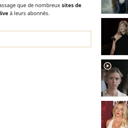
passage que de nombreux
sites de
live
à leurs abonnés.
player2