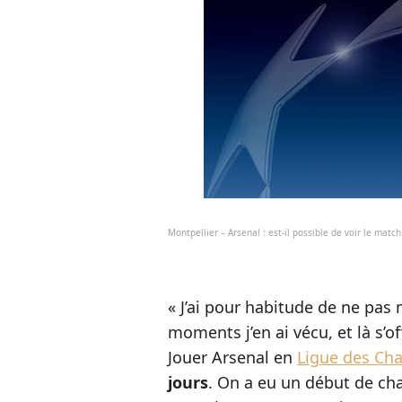
Montpellier – Arsenal : est-il possible de voir le match
« J’ai pour habitude de ne pas
moments j’en ai vécu, et là s’
Jouer Arsenal en
Ligue des Ch
jours
. On a eu un début de cha