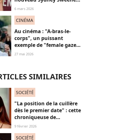
où le sex symbol est
6 mars 2026
méconnaissable ?
CINÉMA
Au cinéma : "A-bras-le-
corps", un puissant
exemple de "female gaze"
à voir à tout prix
27 mai 2026
RTICLES SIMILAIRES
SOCIÉTÉ
"La position de la cuillère
dès le premier date" : cette
chroniqueuse de
Quotidien s'amuse de
9 février 2026
l'injonction au sexe et c'est
absolument jubilatoire
SOCIÉTÉ