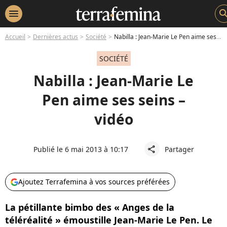
menu
sear
Accueil
Dernières actus
Société
Nabilla : Jean-Marie Le Pen aime ses seins – vidéo
SOCIÉTÉ
Nabilla : Jean-Marie Le
Pen aime ses seins –
vidéo
Publié le 6 mai 2013 à 10:17
Partager
share
Ajoutez Terrafemina à vos sources préférées
La pétillante bimbo des « Anges de la
téléréalité » émoustille Jean-Marie Le Pen. Le