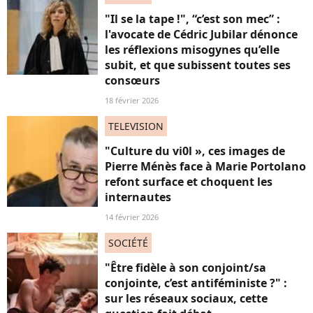
"Il se la tape !", “c’est son mec” :
l'avocate de Cédric Jubilar dénonce
les réflexions misogynes qu’elle
subit, et que subissent toutes ses
consœurs
18 février 2026
TELEVISION
"Culture du vi0l », ces images de
Pierre Ménès face à Marie Portolano
refont surface et choquent les
internautes
14 février 2026
SOCIÉTÉ
"Être fidèle à son conjoint/sa
conjointe, c’est antiféministe ?" :
sur les réseaux sociaux, cette