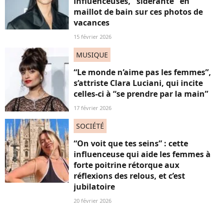
influenceuses, "sidérante" en
maillot de bain sur ces photos de
vacances
15 février 2026
MUSIQUE
“Le monde n’aime pas les femmes”,
s’attriste Clara Luciani, qui incite
celles-ci à “se prendre par la main”
17 février 2026
SOCIÉTÉ
“On voit que tes seins” : cette
influenceuse qui aide les femmes à
forte poitrine rétorque aux
réflexions des relous, et c’est
jubilatoire
20 février 2026