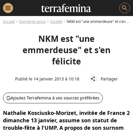
menu
search
Accueil
Dernières actus
Société
NKM est "une emmerdeuse" et s'en félicite
NKM est "une
emmerdeuse" et s'en
félicite
Publié le 14 janvier 2013 à 10:18
Partager
share
Ajoutez Terrafemina à vos sources préférées
Nathalie Kosciusko-Morizet, invitée de France 2
dimanche 13 janvier, assume son statut de
trouble-fête à l'UMP. A propos de son surnom