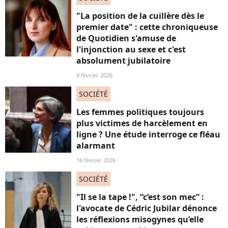
"La position de la cuillère dès le
premier date" : cette chroniqueuse
de Quotidien s'amuse de
l'injonction au sexe et c'est
absolument jubilatoire
9 février 2026
SOCIÉTÉ
Les femmes politiques toujours
plus victimes de harcèlement en
ligne ? Une étude interroge ce fléau
alarmant
16 février 2026
SOCIÉTÉ
"Il se la tape !", “c’est son mec” :
l'avocate de Cédric Jubilar dénonce
les réflexions misogynes qu’elle