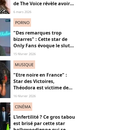
de The Voice révèle avoir
subi le regard des hommes
6 mars 2026
dès 16 ans
PORNO
"Des remarques trop
bizarres" : Cette star de
Only Fans évoque le slut
shaming et son rapport
15 février 2026
compliqué au "travail du
sexe"
MUSIQUE
"Etre noire en France" :
Star des Victoires,
Théodora est victime de
misogynoir : qu’est-ce que
16 février 2026
c’est ?
CINÉMA
L’infertilité ? Ce gros tabou
est brisé par cette star
hollywoodienne qui se