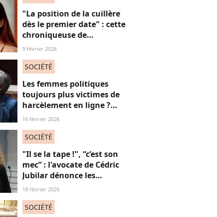
"La position de la cuillère
dès le premier date" : cette
chroniqueuse de
Quotidien s'amuse de
9 février 2026
l'injonction au sexe et c'est
absolument jubilatoire
SOCIÉTÉ
Les femmes politiques
toujours plus victimes de
harcèlement en ligne ?
Une étude interroge ce
16 février 2026
fléau alarmant
SOCIÉTÉ
"Il se la tape !", “c’est son
mec” : l'avocate de Cédric
Jubilar dénonce les
réflexions misogynes
18 février 2026
qu’elle subit, et que
subissent toutes ses
SOCIÉTÉ