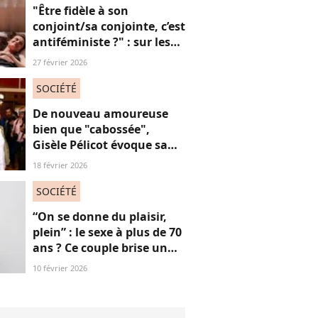
consœurs
"Être fidèle à son
conjoint/sa conjointe, c’est
antiféministe ?" : sur les
réseaux sociaux, cette
27 février 2026
question fait débat
SOCIÉTÉ
De nouveau amoureuse
bien que "cabossée",
Gisèle Pélicot évoque sa
nouvelle vie avec
18 février 2026
émotions
SOCIÉTÉ
“On se donne du plaisir,
plein” : le sexe à plus de 70
ans ? Ce couple brise un
non-dit sur ces images
10 février 2026
“jubilatoires”