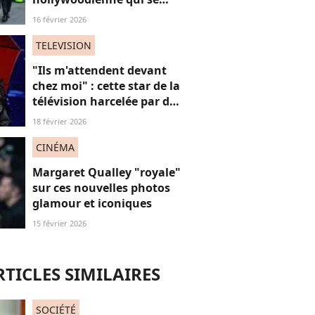
sent "moins femme"
16 février 2026
TELEVISION
"Ils m'attendent devant
chez moi" : cette star de la
télévision harcelée par des
admirateurs beaucoup
18 février 2026
trop intrusifs, elle
témoigne
CINÉMA
Margaret Qualley "royale"
sur ces nouvelles photos
glamour et iconiques
15 février 2026
RTICLES SIMILAIRES
SOCIÉTÉ