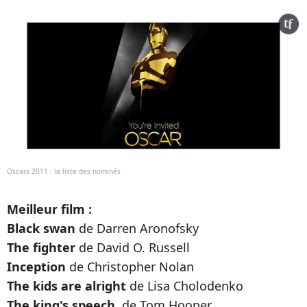
Oscars 2011 : la liste des nominés
Meilleur film :
Black swan
de Darren Aronofsky
The fighter
de David O. Russell
Inception
de Christopher Nolan
The kids are alright
de Lisa Cholodenko
The king's speech
, de Tom Hooper