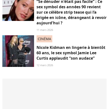
“Se dénuder n'était pas facile” : Ce
sex symbol des années 90 revient
sur ce célèbre strip tease qui l’a
érigée en icône, dérangeant à revoir
aujourd'hui ?
11 mars 2026
CINÉMA
Nicole Kidman en lingerie à bientôt
60 ans, le sex symbol Jamie Lee
Curtis applaudit “son audace”
12 mars 2026