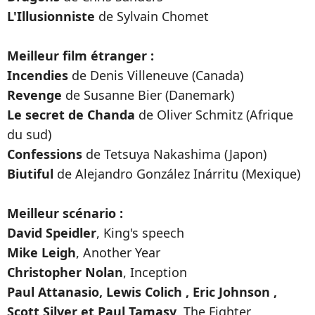
L'Illusionniste
de Sylvain Chomet
Meilleur film étranger :
Incendies
de Denis Villeneuve (Canada)
Revenge
de Susanne Bier (Danemark)
Le secret de Chanda
de Oliver Schmitz (Afrique
du sud)
Confessions
de Tetsuya Nakashima (Japon)
Biutiful
de Alejandro González Inárritu (Mexique)
Meilleur scénario :
David Speidler
, King's speech
Mike Leigh
, Another Year
Christopher Nolan
, Inception
Paul Attanasio, Lewis Colich , Eric Johnson ,
Scott Silver et Paul Tamasy
, The Fighter