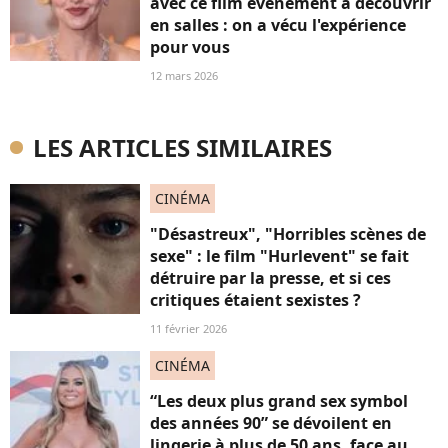
avec ce film événement à découvrir
en salles : on a vécu l'expérience
pour vous
12 mars 2026
LES ARTICLES SIMILAIRES
CINÉMA
"Désastreux", "Horribles scènes de
sexe" : le film "Hurlevent" se fait
détruire par la presse, et si ces
critiques étaient sexistes ?
11 février 2026
CINÉMA
“Les deux plus grand sex symbol
des années 90” se dévoilent en
lingerie à plus de 50 ans, face au