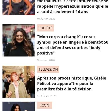
footballeurs” : cette influenceuse se
rappelle l’hypersexualisation qu’elle
a subi à seulement 14 ans
9 février 2026
SOCIÉTÉ
"Mon corps a changé" : ce sex
symbol pose en lingerie à bientôt 50
ans et défend ses courbes "body
positive"
9 février 2026
TELEVISION
Après son procès historique, Gisèle
Pélicot va apparaître pour la
première fois à la télévision
10 février 2026
ICON