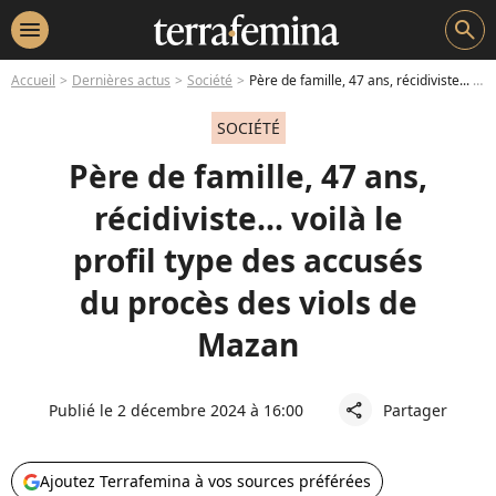
menu
search
Accueil
Dernières actus
Société
Père de famille, 47 ans, récidiviste... voilà le profil type des accusés du procès des viols de Mazan
SOCIÉTÉ
Père de famille, 47 ans,
récidiviste... voilà le
profil type des accusés
du procès des viols de
Mazan
Publié le 2 décembre 2024 à 16:00
Partager
share
Ajoutez Terrafemina à vos sources préférées