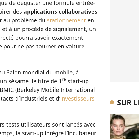
ue de déguster une formule entrée-
spirer des
applications collaboratives
er au problème du
stationnement
en
on et à un procédé de signalement, un
necté pourra savoir exactement
e pour ne pas tourner en voiture
e au Salon mondial du mobile, à
re
 un sésame, le titre de 1
start-up
BMIC (Berkeley Mobile International
acts d’industriels et d’
investisseurs
SUR 
s tests utilisateurs sont lancés avec
ps, la start-up intègre l’incubateur