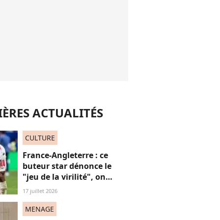
ÈRES ACTUALITÉS
CULTURE
France-Angleterre : ce
buteur star dénonce le
"jeu de la virilité", on
décrypte ses mots pas très
17 juillet 2026
"frères Gallagher"
MENAGE