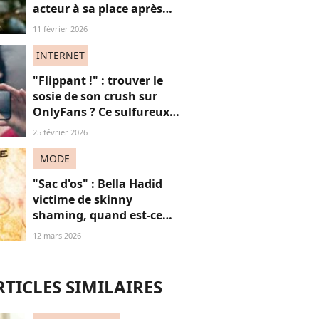
acteur à sa place après
qu’il lui a conseillé de
11 février 2026
perdre du poids
INTERNET
"Flippant !" : trouver le
sosie de son crush sur
OnlyFans ? Ce sulfureux
moteur de recherche fait
25 février 2026
polémique (à juste titre)
MODE
"Sac d'os" : Bella Hadid
victime de skinny
shaming, quand est-ce
qu’on arrête de trouver les
12 mars 2026
femmes “trop maigres” ?
RTICLES SIMILAIRES