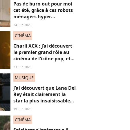
Pas de burn out pour moi
cet été, grâce à ces robots
ménagers hyper
performants
24 juin 2026
CINÉMA
Charli XCX : j’ai découvert
le premier grand rôle au
cinéma de l'icône pop, et
c'est un vrai OVNI
23 juin 2026
MUSIQUE
J'ai découvert que Lana Del
Rey était clairement la
star la plus insaisissable
de la pop, et voici
19 juin 2026
pourquoi
CINÉMA