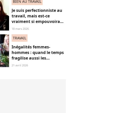
BIEN AU TRAVAIL
Je suis perfectionniste au
travail, mais est-ce
vraiment si empouvoirant
?
18 mars 2026
TRAVAIL
Inégalités femmes-
hommes : quand le temps
fragilise aussi les
trajectoires financières
21 avril 2026