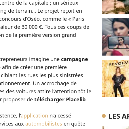
centre de la capitale ; un sérieux
ing de terrain… Le projet reçoit en
 concours d’Oséo, comme le « Paris
aleur de 30 000 €. Tous ces coups de
ion de la première version grand
ntrepreneurs imagine une
campagne
 afin de créer une première
iblant les rues les plus sinistrées
tationnement. Un accrochage de
 des voitures attire l’attention tôt le
ur proposer de
télécharger Placelib
.
LES A
tence, l’
application
n’a cessé
ervices aux
automobilistes
en quête