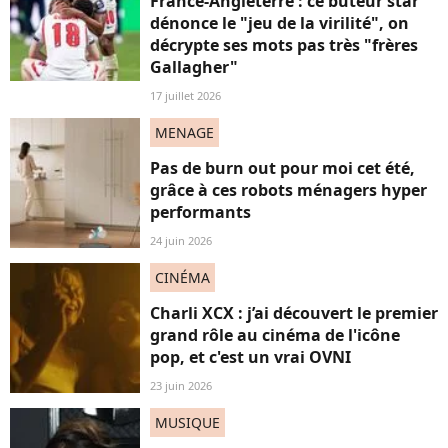
France-Angleterre : ce buteur star
dénonce le "jeu de la virilité", on
décrypte ses mots pas très "frères
Gallagher"
17 juillet 2026
MENAGE
Pas de burn out pour moi cet été,
grâce à ces robots ménagers hyper
performants
24 juin 2026
CINÉMA
Charli XCX : j’ai découvert le premier
grand rôle au cinéma de l'icône
pop, et c'est un vrai OVNI
23 juin 2026
MUSIQUE