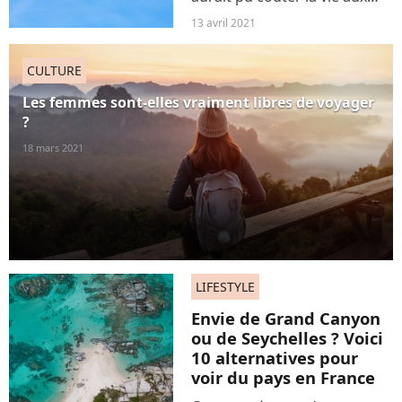
passagers de plusieurs vols
13 avril 2021
de la compagnie allemande
TUI. En cause, un bug de
CULTURE
logiciel - et plus tard, de
calcul de poids de...
Les femmes sont-elles vraiment libres de voyager
?
18 mars 2021
LIFESTYLE
Envie de Grand Canyon
ou de Seychelles ? Voici
10 alternatives pour
voir du pays en France