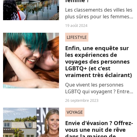
Les classements des villes les
plus sûres pour les femmes
nous donnent une petite idée
19 août 2024
des endroits les plus
recommandés où passer ses
LIFESTYLE
trêves estivales.
Enfin, une enquête sur
les expériences de
voyages des personnes
LGBTQ+ (et c'est
vraiment très éclairant)
Que vivent les personnes
LGBTQ qui voyagent ? Entre
confiance et prudence (bien
26 septembre 2023
légitime), une très complète
enquête menée par
VOYAGE
Booking.com révèle une
Envie d'évasion ? Offrez-
réalité contrastée.
vous une nuit de rêve
dans la maison de