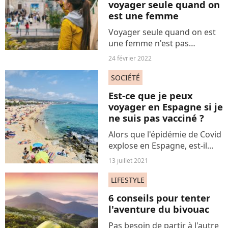
voyager seule quand on
est une femme
Voyager seule quand on est
une femme n'est pas
toujours chose aisée. Cela
24 février 2022
peut engendrer obstacles,
mauvaises rencontres et
SOCIÉTÉ
sexisme. Mais 10 villes
Est-ce que je peux
semblent plus safe que les
voyager en Espagne si je
autres.
ne suis pas vacciné ?
Alors que l'épidémie de Covid
explose en Espagne, est-il
possible de partir en
13 juillet 2021
vacances là-bas ? Quelles en
sont les conditions ? Quels
LIFESTYLE
tests ou pass sanitaire sont
6 conseils pour tenter
exigés pour entrer...
l'aventure du bivouac
Pas besoin de partir à l'autre