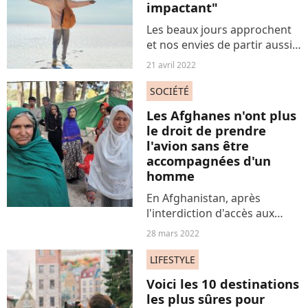
impactant"
Les beaux jours approchent
et nos envies de partir aussi.
Mais voilà, voyager - surtout
21 avril 2022
loin - rentre de plus en plus
en confrontation avec nos
SOCIÉTÉ
convictions. Comment faire
Les Afghanes n'ont plus
pour découvrir...
le droit de prendre
l'avion sans être
accompagnées d'un
homme
En Afghanistan, après
l'interdiction d'accès aux
collèges et lycées aux
28 mars 2022
adolescentes, c'est la
possibilité de voyager seule
LIFESTYLE
en avion qui est retirée aux
Voici les 10 destinations
femmes du pays gouverné
les plus sûres pour
par...