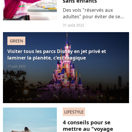
sans enfants
Des vols "réservés aux
adultes" pour éviter de se
retrouver avec des enfants
31 août 2022
qui hurlent et donnent des
coups dans les sièges, c'est la
GREEN
solution proposée - sur le ton
de l'humour -...
Visiter tous les parcs Disney en jet privé et
laminer la planète, c'est magique
17 juin 2022
LIFESTYLE
4 conseils pour se
mettre au "voyage