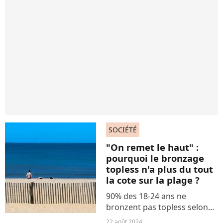
SOCIÉTÉ
"On remet le haut" :
pourquoi le bronzage
topless n'a plus du tout
la cote sur la plage ?
90% des 18-24 ans ne
bronzent pas topless selon
une enquête IFOP.
22 août 2024