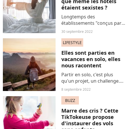
que même les hôtels
étaient sexistes ?
Longtemps des
établissements "conçus par
des hommes pour des
30 septembre 2022
hommes" alors que leur
clientèle est en majorité
LIFESTYLE
féminine (64 % sont des
Elles sont parties en
voyageuses, 52 % des
vacances en solo, elles
voyageuses d'affaire), les...
nous racontent
Partir en solo, c'est plus
qu'un projet, un challenge.
Surtout quand on est une
8 septembre 2022
femme et qu'on doit prendre
en compte une toute autre
BUZZ
charge - plus de risques,
Marre des cris ? Cette
d'angoisses. Mais cela...
TikTokeuse propose
d'instaurer des vols