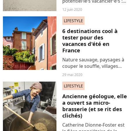
potentiel·le·s vacancier·e·s :
où partir en vacances cet été
12 juin 2020
en Europe ? L'Union
européenne vient d'en
LIFESTYLE
annoncer plus quant à la
6 destinations cool à
possibilité de se déplacer à...
tester pour des
vacances d'été en
France
Nature sauvage, paysages à
couper le souffle, villages
perchés... On a discuté avec
29 mai 2020
une experte pour savoir où
partir en vacances cet été.
LIFESTYLE
Voici 6 lieux à explorer.
Ancienne géologue, elle
a ouvert sa micro-
brasserie (et se rit des
clichés)
Catherine Dionne-Foster est