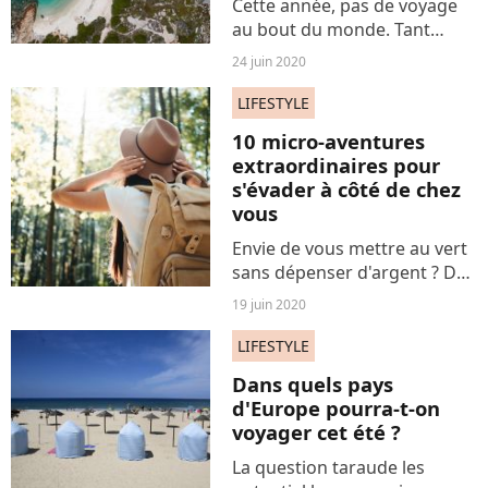
Cette année, pas de voyage
au bout du monde. Tant
mieux, certains paysages
24 juin 2020
français sont étrangement
similaires aux décors qu'on
LIFESTYLE
souhaitait tant (re)découvrir
10 micro-aventures
à l'étranger. La preuve...
extraordinaires pour
s'évader à côté de chez
vous
Envie de vous mettre au vert
sans dépenser d'argent ? De
vous évader à côté de chez
19 juin 2020
vous ? Tentez l'expérience de
la micro-aventure de
LIFESTYLE
proximité. Voici 10 idées
Dans quels pays
d'activités à tester.
d'Europe pourra-t-on
voyager cet été ?
La question taraude les