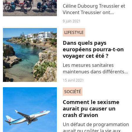
Céline Dubourg Treussier et
Vincent Treussier ont
traversé l'Europe et l'Asie à
9 juin 2021
vélo avec leurs deux enfants.
Ils relatent leur parcours
LIFESTYLE
fascinant dans "500 jours à
Dans quels pays
vélo", un livre...
européens pourra-t-on
voyager cet été ?
Les mesures sanitaires
maintenues dans différents
pays d'Europe à cause du
15 avril 2021
Covid-d19 risquent de
restreindre les destinations
SOCIÉTÉ
envisageables pour les
Comment le sexisme
vacances d'été 2021. Alors,
aurait pu causer un
dans...
crash d'avion
Un défaut de programmation
aurait pu coûter la vie aux