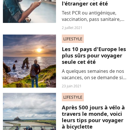
l'étranger cet été
Test PCR ou antigénique,
vaccination, pass sanitaire,
pays de destination... Voici
2 juillet 2021
tout ce qu'il faut savoir avant
de préparer votre voyage à
LIFESTYLE
l'étranger cet été.
Les 10 pays d'Europe les
plus sûrs pour voyager
seule cet été
A quelques semaines de nos
vacances, on se demande si
on n'enverrait pas valser nos
23 juin 2021
plans pour vadrouiller solo.
Juste nous, le soleil et nos
LIFESTYLE
pensées, face à des paysages
Après 500 jours à vélo à
incensés....
travers le monde, voici
leurs tips pour voyager
à bicyclette