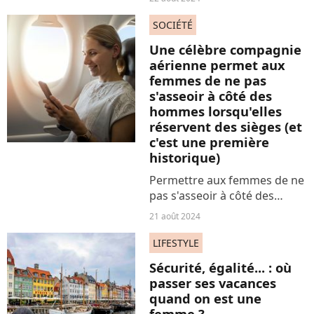
Désormais, on remet le haut !
Et c'est un phénomène qui
SOCIÉTÉ
s'explique par bien des
Une célèbre compagnie
raisons. Toutes renvoient aux
aérienne permet aux
enjeux...
femmes de ne pas
s'asseoir à côté des
hommes lorsqu'elles
réservent des sièges (et
c'est une première
historique)
Permettre aux femmes de ne
pas s'asseoir à côté des
hommes lorsqu'elles
21 août 2024
réservent des sièges ? C'est là
la toute nouvelle initiative
LIFESTYLE
d'une célèbre compagnie
Sécurité, égalité... : où
aérienne. Qui fait
passer ses vacances
beaucoup,...
quand on est une
femme ?