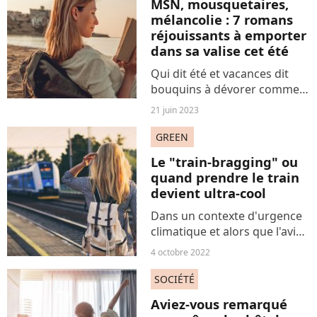
MSN, mousquetaires,
mélancolie : 7 romans
réjouissants à emporter
dans sa valise cet été
Qui dit été et vacances dit
bouquins à dévorer comme
une crème glacée. Et ce ne
21 juin 2023
sont pas les super livres qui
manquent : classiques,
GREEN
nouvelles parutions
Le "train-bragging" ou
audacieuses, portraits de
quand prendre le train
femmes....
devient ultra-cool
Dans un contexte d'urgence
climatique et alors que l'avion
est de plus en plus pointé du
4 octobre 2022
doigt, les moyens de
transport alternatifs tirent
SOCIÉTÉ
leur épingle du jeu. C'est le
Aviez-vous remarqué
cas du train,...