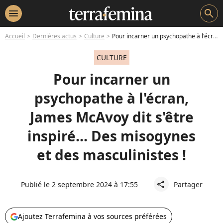
menu
search
Accueil
Dernières actus
Culture
Pour incarner un psychopathe à l'écran, James McAvoy dit s'être inspiré... Des misogynes et des masculinistes !
CULTURE
Pour incarner un
psychopathe à l'écran,
James McAvoy dit s'être
inspiré... Des misogynes
et des masculinistes !
Publié le 2 septembre 2024 à 17:55
Partager
share
Ajoutez Terrafemina à vos sources préférées