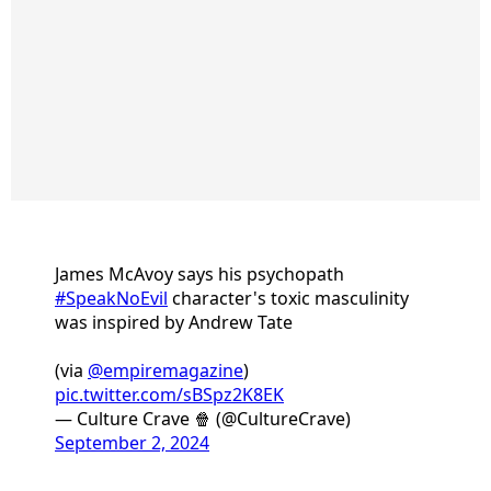
James McAvoy says his psychopath
#SpeakNoEvil
character's toxic masculinity
was inspired by Andrew Tate
(via
@empiremagazine
)
pic.twitter.com/sBSpz2K8EK
— Culture Crave 🍿 (@CultureCrave)
September 2, 2024