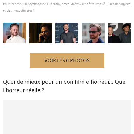
Pour incarner un psychopathe à l'écran, James McAvoy dit s'être inspiré... Des misogynes
et des masculinistes !
VOIR LES 6 PHOTOS
Quoi de mieux pour un bon film d'horreur... Que
l'horreur réelle ?