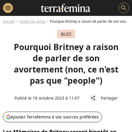
menu
search
Accueil
Toutes les actus
Pourquoi Britney a raison de parler de son avortement (non, ce n'est pas que "people")
BUZZ
Pourquoi Britney a raison
de parler de son
avortement (non, ce n'est
pas que "people")
Publié le 18 octobre 2023 à 11:07
Partager
share
Ajoutez Terrafemina à vos sources préférées
Les Mémoires de Britney seront bientôt en