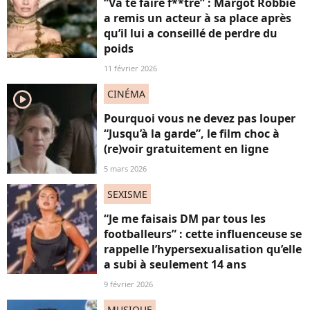
“Va te faire f**tre” : Margot Robbie
a remis un acteur à sa place après
qu’il lui a conseillé de perdre du
poids
11 février 2026
CINÉMA
player2
Pourquoi vous ne devez pas louper
“Jusqu’à la garde”, le film choc à
(re)voir gratuitement en ligne
5 mars 2026
SEXISME
“Je me faisais DM par tous les
footballeurs” : cette influenceuse se
rappelle l’hypersexualisation qu’elle
a subi à seulement 14 ans
9 février 2026
MUSIQUE