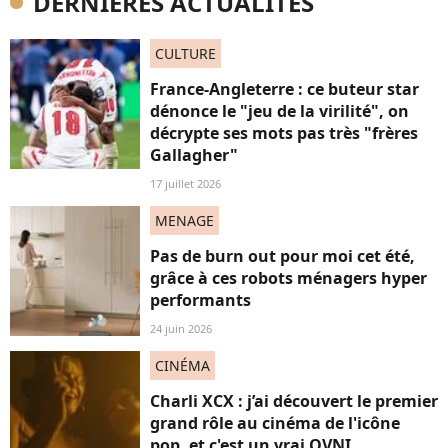
DERNIÈRES ACTUALITÉS
CULTURE
France-Angleterre : ce buteur star
dénonce le "jeu de la virilité", on
décrypte ses mots pas très "frères
Gallagher"
17 juillet 2026
MENAGE
Pas de burn out pour moi cet été,
grâce à ces robots ménagers hyper
performants
24 juin 2026
CINÉMA
Charli XCX : j’ai découvert le premier
grand rôle au cinéma de l'icône
pop, et c'est un vrai OVNI