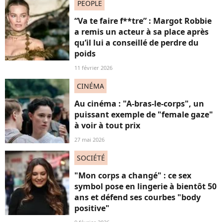
PEOPLE
“Va te faire f**tre” : Margot Robbie
a remis un acteur à sa place après
qu’il lui a conseillé de perdre du
poids
11 février 2026
CINÉMA
Au cinéma : "A-bras-le-corps", un
puissant exemple de "female gaze"
à voir à tout prix
27 mai 2026
SOCIÉTÉ
"Mon corps a changé" : ce sex
symbol pose en lingerie à bientôt 50
ans et défend ses courbes "body
positive"