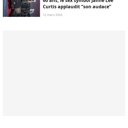
60 ans, le sex symbol Jamie Lee
Curtis applaudit “son audace”
12 mars 2026