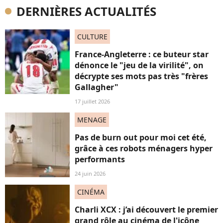
DERNIÈRES ACTUALITÉS
CULTURE
France-Angleterre : ce buteur star
dénonce le "jeu de la virilité", on
décrypte ses mots pas très "frères
Gallagher"
17 juillet 2026
MENAGE
Pas de burn out pour moi cet été,
grâce à ces robots ménagers hyper
performants
24 juin 2026
CINÉMA
Charli XCX : j’ai découvert le premier
grand rôle au cinéma de l'icône