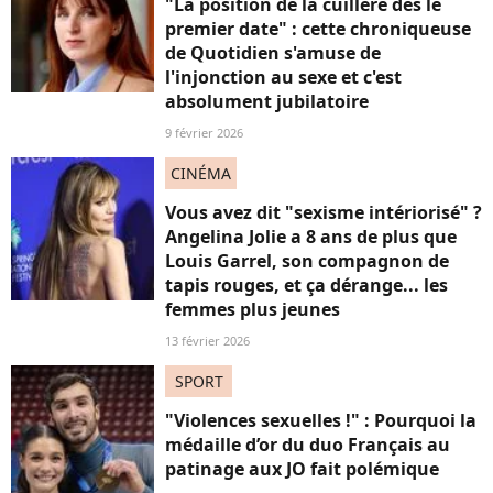
"La position de la cuillère dès le
premier date" : cette chroniqueuse
de Quotidien s'amuse de
l'injonction au sexe et c'est
absolument jubilatoire
9 février 2026
CINÉMA
Vous avez dit "sexisme intériorisé" ?
Angelina Jolie a 8 ans de plus que
Louis Garrel, son compagnon de
tapis rouges, et ça dérange... les
femmes plus jeunes
13 février 2026
SPORT
"Violences sexuelles !" : Pourquoi la
médaille d’or du duo Français au
patinage aux JO fait polémique