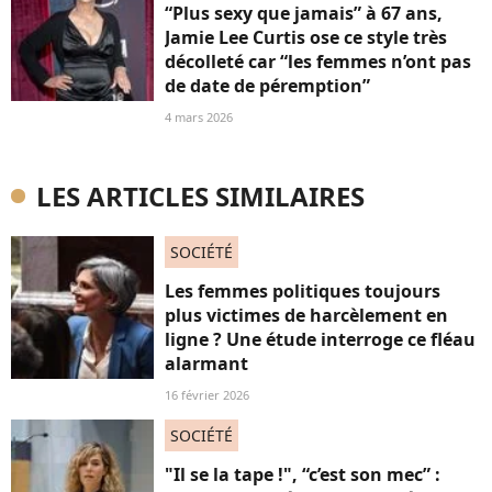
“Plus sexy que jamais” à 67 ans,
Jamie Lee Curtis ose ce style très
décolleté car “les femmes n’ont pas
de date de péremption”
4 mars 2026
LES ARTICLES SIMILAIRES
SOCIÉTÉ
Les femmes politiques toujours
plus victimes de harcèlement en
ligne ? Une étude interroge ce fléau
alarmant
16 février 2026
SOCIÉTÉ
"Il se la tape !", “c’est son mec” :