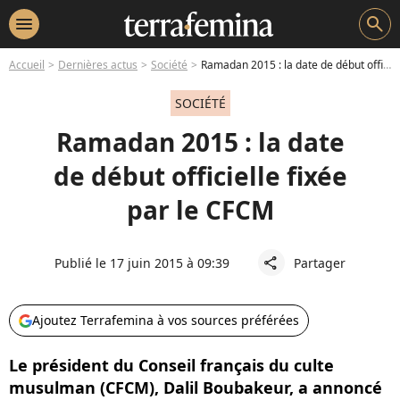
menu
search
Accueil
Dernières actus
Société
Ramadan 2015 : la date de début officielle fixée par le CFCM
SOCIÉTÉ
Ramadan 2015 : la date
de début officielle fixée
par le CFCM
Publié le 17 juin 2015 à 09:39
Partager
share
Ajoutez Terrafemina à vos sources préférées
Le président du Conseil français du culte
musulman (CFCM), Dalil Boubakeur, a annoncé