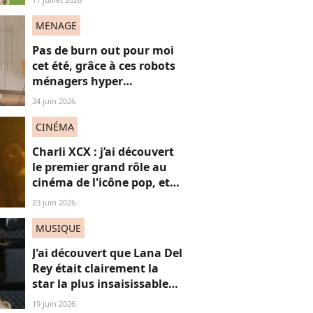
"frères Gallagher"
MENAGE
Pas de burn out pour moi
cet été, grâce à ces robots
ménagers hyper
performants
24 juin 2026
CINÉMA
Charli XCX : j’ai découvert
le premier grand rôle au
cinéma de l'icône pop, et
c'est un vrai OVNI
23 juin 2026
MUSIQUE
J'ai découvert que Lana Del
Rey était clairement la
star la plus insaisissable
de la pop, et voici
19 juin 2026