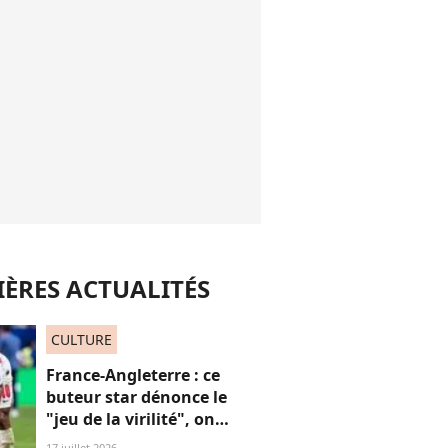
ÈRES ACTUALITÉS
CULTURE
France-Angleterre : ce
buteur star dénonce le
"jeu de la virilité", on
décrypte ses mots pas très
17 juillet 2026