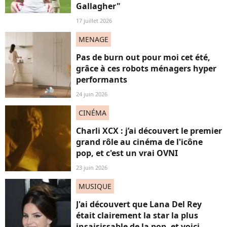
Gallagher"
17 juillet 2026
MENAGE
Pas de burn out pour moi cet été,
grâce à ces robots ménagers hyper
performants
24 juin 2026
CINÉMA
Charli XCX : j’ai découvert le premier
grand rôle au cinéma de l'icône
pop, et c'est un vrai OVNI
23 juin 2026
MUSIQUE
J'ai découvert que Lana Del Rey
était clairement la star la plus
insaisissable de la pop, et voici