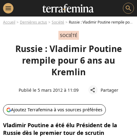
menu
search
Accueil
Dernières actus
Société
Russie : Vladimir Poutine rempile pour 6 ans au Kremlin
SOCIÉTÉ
Russie : Vladimir Poutine
rempile pour 6 ans au
Kremlin
Publié le 5 mars 2012 à 11:09
Partager
share
Ajoutez Terrafemina à vos sources préférées
Vladimir Poutine a été élu Président de la
Russie dès le premier tour de scrutin