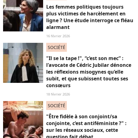
Les femmes politiques toujours
plus victimes de harcèlement en
ligne ? Une étude interroge ce fléau
alarmant
16 février 2026
SOCIÉTÉ
"Il se la tape !", “c’est son mec” :
l'avocate de Cédric Jubilar dénonce
les réflexions misogynes qu’elle
subit, et que subissent toutes ses
consœurs
18 février 2026
SOCIÉTÉ
"Être fidèle à son conjoint/sa
conjointe, c’est antiféministe ?" :
sur les réseaux sociaux, cette
question fait débat