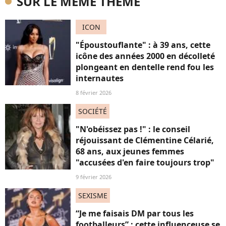
SUR LE MÊME THÈME
ICON
"Époustouflante" : à 39 ans, cette
icône des années 2000 en décolleté
plongeant en dentelle rend fou les
internautes
8 février 2026
SOCIÉTÉ
"N'obéissez pas !" : le conseil
réjouissant de Clémentine Célarié,
68 ans, aux jeunes femmes
"accusées d'en faire toujours trop"
9 février 2026
SEXISME
“Je me faisais DM par tous les
footballeurs” : cette influenceuse se