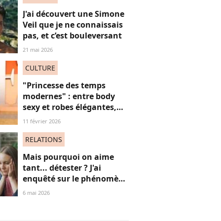
J'ai découvert une Simone
Veil que je ne connaissais
pas, et c’est bouleversant
21 mai 2026
CULTURE
"Princesse des temps
modernes" : entre body
sexy et robes élégantes,
cette popstar iconique
11 février 2026
"sidérante" sur ces photos
de "diva" absolue
RELATIONS
Mais pourquoi on aime
tant... détester ? J'ai
enquêté sur le phénomène
du "hate watching" (et ça
6 mai 2026
m'a emmené très loin)