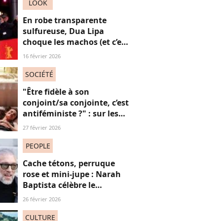
LOOK
En robe transparente
sulfureuse, Dua Lipa
choque les machos (et c’est
une réussite)
16 février 2026
SOCIÉTÉ
"Être fidèle à son
conjoint/sa conjointe, c’est
antiféministe ?" : sur les
réseaux sociaux, cette
27 février 2026
question fait débat
PEOPLE
Cache tétons, perruque
rose et mini-jupe : Narah
Baptista célèbre le
carnaval de Rio avec son
26 février 2026
compagnon Vincent Cassel
de 30 ans son aîné
CULTURE