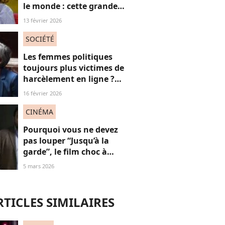
le monde : cette grande
actrice et amie de Marie
13 février 2026
Trintignant dénonce le
fléau des féminicides
SOCIÉTÉ
Les femmes politiques
toujours plus victimes de
harcèlement en ligne ?
Une étude interroge ce
16 février 2026
fléau alarmant
CINÉMA
Pourquoi vous ne devez
pas louper “Jusqu’à la
garde”, le film choc à
(re)voir gratuitement en
5 mars 2026
ligne
RTICLES SIMILAIRES