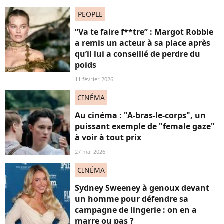
PEOPLE
“Va te faire f**tre” : Margot Robbie
a remis un acteur à sa place après
qu’il lui a conseillé de perdre du
poids
11 février 2026
CINÉMA
Au cinéma : "A-bras-le-corps", un
puissant exemple de "female gaze"
à voir à tout prix
27 mai 2026
CINÉMA
Sydney Sweeney à genoux devant
un homme pour défendre sa
campagne de lingerie : on en a
marre ou pas ?