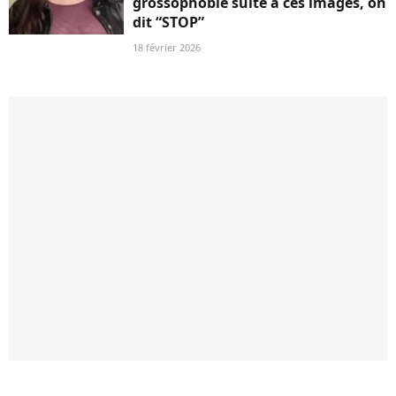
grossophobie suite à ces images, on
dit “STOP”
18 février 2026