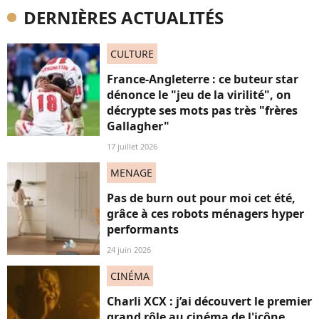
DERNIÈRES ACTUALITÉS
CULTURE
France-Angleterre : ce buteur star
dénonce le "jeu de la virilité", on
décrypte ses mots pas très "frères
Gallagher"
17 juillet 2026
MENAGE
Pas de burn out pour moi cet été,
grâce à ces robots ménagers hyper
performants
24 juin 2026
CINÉMA
Charli XCX : j’ai découvert le premier
grand rôle au cinéma de l'icône