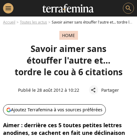
menu
search
Accueil
Toutes les actus
Savoir aimer sans étouffer l'autre et... tordre le cou à 6 citations
HOME
Savoir aimer sans
étouffer l'autre et...
tordre le cou à 6 citations
Publié le 28 août 2012 à 10:22
Partager
share
Ajoutez Terrafemina à vos sources préférées
Aimer : derrière ces 5 toutes petites lettres
anodines, se cachent en fait une déclinaison